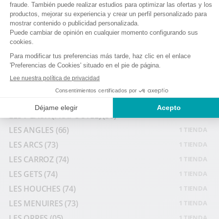
LA PLAGNE - MONTCHAVIN
(73)
1 TIENDA
LA PLAGNE 1800
(73)
1 TIENDA
LA ROSIERE
(73)
1 TIENDA
LA TOUSSUIRE
(73)
1 TIENDA
LE GRAND MASSIF
(74)
2 TIENDAS
LES 2 ALPES
(38)
5 TIENDAS
LES 3 VALLEES
(73)
4 TIENDAS
LES 7 LAUX (PRAPOUTEL)
(38)
1 TIENDA
LES ANGLES
(66)
1 TIENDA
LES ARCS
(73)
1 TIENDA
LES CARROZ
(74)
1 TIENDA
LES GETS
(74)
1 TIENDA
LES HOUCHES
(74)
1 TIENDA
LES MENUIRES
(73)
1 TIENDA
LES ORRES
(05)
1 TIENDA