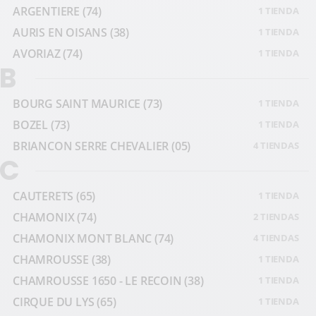
ARGENTIERE
(74)
1 TIENDA
AURIS EN OISANS
(38)
1 TIENDA
AVORIAZ
(74)
1 TIENDA
B
BOURG SAINT MAURICE
(73)
1 TIENDA
BOZEL
(73)
1 TIENDA
BRIANCON SERRE CHEVALIER
(05)
4 TIENDAS
C
CAUTERETS
(65)
1 TIENDA
CHAMONIX
(74)
2 TIENDAS
CHAMONIX MONT BLANC
(74)
4 TIENDAS
CHAMROUSSE
(38)
1 TIENDA
CHAMROUSSE 1650 - LE RECOIN
(38)
1 TIENDA
CIRQUE DU LYS
(65)
1 TIENDA