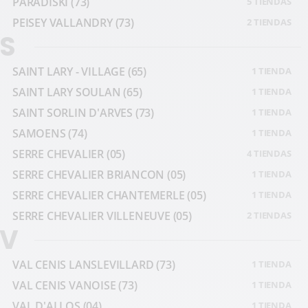
PARADISKI
(73)
5 TIENDAS
PEISEY VALLANDRY
(73)
2 TIENDAS
S
SAINT LARY - VILLAGE
(65)
1 TIENDA
SAINT LARY SOULAN
(65)
1 TIENDA
SAINT SORLIN D'ARVES
(73)
1 TIENDA
SAMOENS
(74)
1 TIENDA
SERRE CHEVALIER
(05)
4 TIENDAS
SERRE CHEVALIER BRIANCON
(05)
1 TIENDA
SERRE CHEVALIER CHANTEMERLE
(05)
1 TIENDA
SERRE CHEVALIER VILLENEUVE
(05)
2 TIENDAS
V
VAL CENIS LANSLEVILLARD
(73)
1 TIENDA
VAL CENIS VANOISE
(73)
1 TIENDA
VAL D'ALLOS
(04)
1 TIENDA