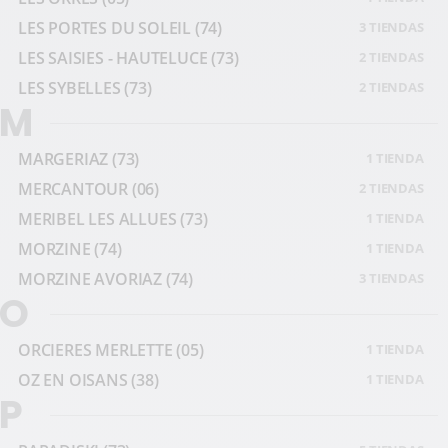
LES PORTES DU SOLEIL
(74)
3 TIENDAS
LES SAISIES - HAUTELUCE
(73)
2 TIENDAS
LES SYBELLES
(73)
2 TIENDAS
M
MARGERIAZ
(73)
1 TIENDA
MERCANTOUR
(06)
2 TIENDAS
MERIBEL LES ALLUES
(73)
1 TIENDA
MORZINE
(74)
1 TIENDA
MORZINE AVORIAZ
(74)
3 TIENDAS
O
ORCIERES MERLETTE
(05)
1 TIENDA
OZ EN OISANS
(38)
1 TIENDA
P