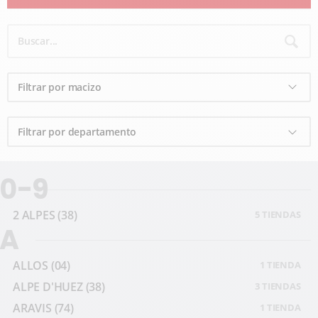
0-9
2 ALPES
(38)
5 TIENDAS
A
ALLOS
(04)
1 TIENDA
ALPE D'HUEZ
(38)
3 TIENDAS
ARAVIS
(74)
1 TIENDA