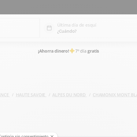
Última día de esquí
¡Ahorra dinero!
7º día
gratis
RANCE
HAUTE SAVOIE
ALPES DU NORD
CHAMONIX MONT B