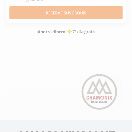
RESERVE SUS ESQUÍS
¡Ahorra dinero!
7º día
gratis
ALQUILER DE ESQUÍS
ESTACIONES DE ESQUÍ FRANCE
HAUTE SAVOIE
ALPES DU NORD
CHAMONIX MONT BLANC