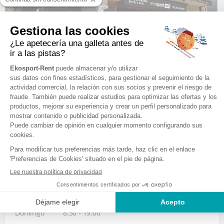
EKOSPORT-RENT BELLEVUE SPORT
rue de bellevue
74310 LES HOUCHES
Idiomas hablados
+ DETAILS & BOOKING
HORARIO DE VACACIONES ESCOLARES
Sábado
8:30 - 19:00
Domingo
8:30 - 19:00