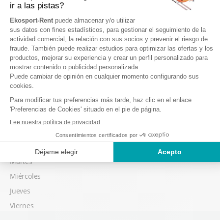
Miércoles
Jueves
Viernes
Temporada baja
Posibilidad de retirar su material a partir de 16:00, la víspera de su
1er día de esquí.
Sábado
Domingo
lunes
Martes
Miércoles
Jueves
Viernes