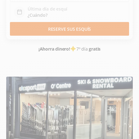
Última día de esquí
RESERVE SUS ESQUÍS
¡Ahorra dinero!
7º día
gratis