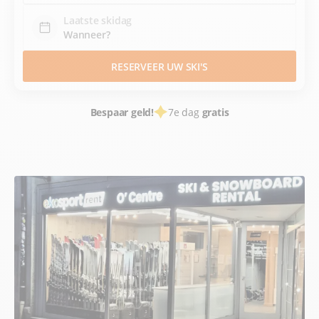
Laatste skidag
RESERVEER UW SKI'S
Bespaar geld!
7e dag
gratis