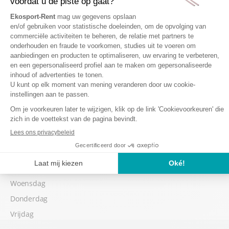
Woensdag
Donderdag
Vrijdag
Laagseizoen
Indien gewenst, kunt u uw materiaal vanaf 16:00 uur afhalen, de
dag vóór uw 1ste skidag.
Zaterdag
Zondag
Maandag
Dinsdag
Woensdag
Donderdag
Vrijdag