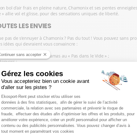
bon bol d’air frais en pleine nature, Chamonix et ses pentes enneigée
 » allie vol et glisse, pour des sensations uniques de liberté.
UTES LES ENVIES
ue pas de s’ennuyer à Chamonix ? Pas du tout ! Vous pouvez sans p
es idées qui devraient vous convaincre :
t vibrer devant les panoramas au « Pas dans le Vide » ;
tenvers ;
ès des villages, dans les forêts, sur les plateaux et sur les crêtes;
 amis (et tester la luge sur rail Alpine Coaster) ;
de glace de Bérard
;
 etc.
drées et profitez de la location en ligne et en magasin si vous n’avez
RIEL DE SKI À CHAMONIX AVE
e vacances bien méritées ? Mais avez-vous pensé à votre matériel de 
 de ski en ligne ! Vous profiterez de meilleurs prix et vous aurez l’esp