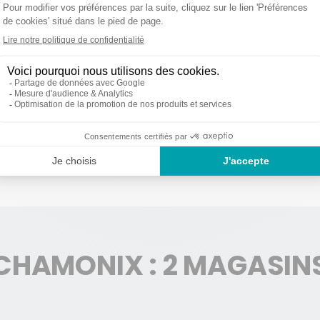
EFFECTUER UNE RÉSERVATION D’ÉQUIPEMENT DE SKI À CHAMONI
us accueillent durant toute la période hivernale et proposent la rés
ue et pas très loin des remontées mécaniques du domaine Brévent F
piéton de Chamonix, près de l’Office de Tourisme.
skis et des snowboards de toute catégorie, des plus tolérants aux pl
 inclus, comportant les skis et les chaussures ou le snowboard et les 
CHAMONIX : 2 MAGASIN