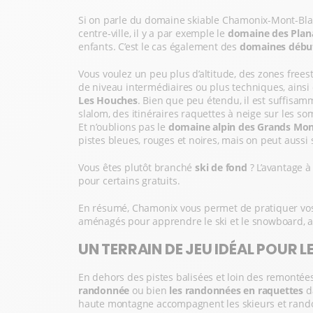
Si on parle du domaine skiable Chamonix-Mont-Blanc,
centre-ville, il y a par exemple le
domaine des Pla
enfants. C’est le cas également des
domaines débu
Vous voulez un peu plus d’altitude, des zones frees
de niveau intermédiaires ou plus techniques, ains
Les Houches
. Bien que peu étendu, il est suffisa
slalom, des itinéraires raquettes à neige sur les so
Et n’oublions pas le
domaine alpin des Grands Mon
pistes bleues, rouges et noires, mais on peut aussi
Vous êtes plutôt branché
ski de fond
? L’avantage à
pour certains gratuits.
En résumé, Chamonix vous permet de pratiquer vos sp
aménagés pour apprendre le ski et le snowboard, ai
UN TERRAIN DE JEU IDÉAL POUR L
En dehors des pistes balisées et loin des remonté
randonnée
ou bien
les randonnées en raquettes
d
haute montagne accompagnent les skieurs et rando