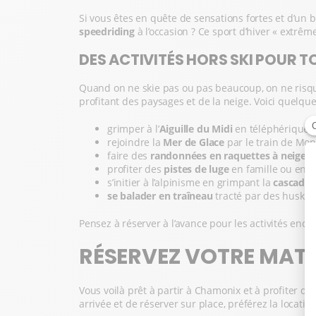
Si vous êtes en quête de sensations fortes et d’un 
speedriding
à l’occasion ? Ce sport d’hiver « extrême
DES ACTIVITÉS HORS SKI POUR TO
Quand on ne skie pas ou pas beaucoup, on ne risq
profitant des paysages et de la neige. Voici quelqu
grimper à l’
Aiguille du Midi
en téléphérique e
rejoindre la
Mer de Glace
par le train de Mon
faire des
randonnées en raquettes à neige
pr
profiter des
pistes de luge
en famille ou entre
s’initier à l’alpinisme en grimpant la
cascade 
se balader en traîneau
tracté par des huskies,
Pensez à réserver à l’avance pour les activités enca
RÉSERVEZ VOTRE MATÉ
Vous voilà prêt à partir à Chamonix et à profiter d
arrivée et de réserver sur place, préférez la location