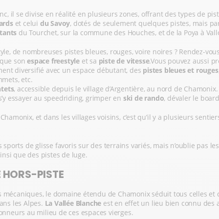
 il se divise en réalité en plusieurs zones, offrant des types de pis
nards
et celui
du Savoy
, dotés de seulement quelques pistes, mais parf
tants
du Tourchet, sur la commune des Houches, et de la Poya à Vall
tyle, de nombreuses pistes bleues, rouges, voire noires ? Rendez-vou
i que son
espace freestyle
et sa
piste de vitesse
.Vous pouvez aussi pr
mment diversifié avec un espace débutant, des
pistes bleues et rouges
mmets, etc.
tets
, accessible depuis le village d’Argentière, au nord de Chamonix.
 s’y essayer au speedriding, grimper en
ski de rando
, dévaler le board
 Chamonix, et dans les villages voisins, c’est qu’il y a plusieurs sent
orts de glisse favoris sur des terrains variés, mais n’oublie pas le
nsi que des pistes de luge.
E HORS-PISTE
es mécaniques, le domaine étendu de Chamonix séduit tous celles et 
ans les Alpes.
La Vallée Blanche
est en effet un lieu bien connu des
nneurs au milieu de ces espaces vierges.