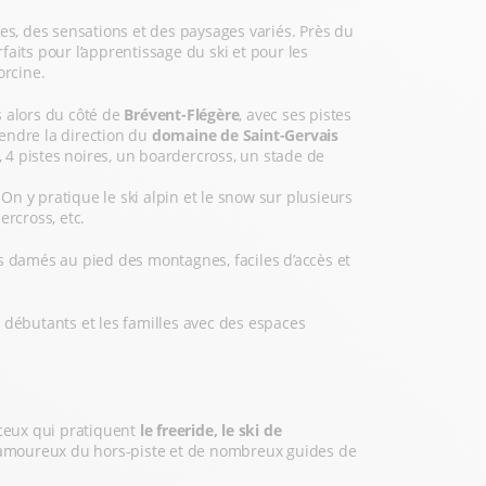
tes, des sensations et des paysages variés. Près du
aits pour l’apprentissage du ski et pour les
orcine.
s alors du côté de
Brévent-Flégère
, avec ses pistes
endre la direction du
domaine de Saint-Gervais
, 4 pistes noires, un boardercross, un stade de
 On y pratique le ski alpin et le snow sur plusieurs
ercross, etc.
iers damés au pied des montagnes, faciles d’accès et
s débutants et les familles avec des espaces
ceux qui pratiquent
le freeride, le ski de
 amoureux du hors-piste et de nombreux guides de