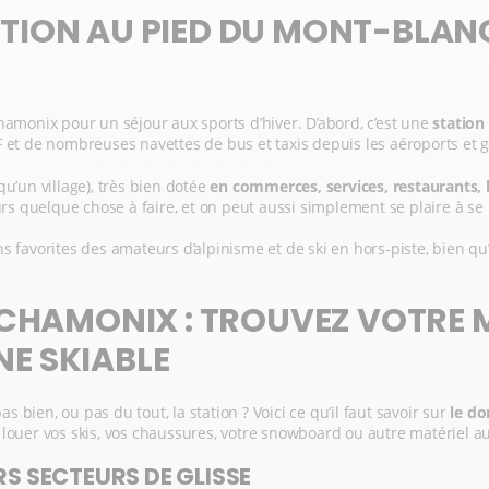
TION AU PIED DU MONT-BLANC
hamonix pour un séjour aux sports d’hiver. D’abord, c’est une
station
F et de nombreuses navettes de bus et taxis depuis les aéroports et 
qu’un village), très bien dotée
en commerces, services, restaurants, lo
urs quelque chose à faire, et on peut aussi simplement se plaire à se
 favorites des amateurs d’alpinisme et de ski en hors-piste, bien qu’
 CHAMONIX : TROUVEZ VOTRE M
E SKIABLE
bien, ou pas du tout, la station ? Voici ce qu’il faut savoir sur
le do
 louer vos skis, vos chaussures, votre snowboard ou autre matériel a
S SECTEURS DE GLISSE