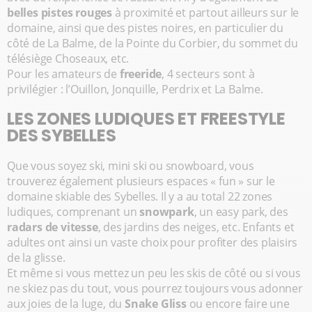
belles pistes rouges
à proximité et partout ailleurs sur le
domaine, ainsi que des pistes noires, en particulier du
côté de La Balme, de la Pointe du Corbier, du sommet du
télésiège Choseaux, etc.
Pour les amateurs de
freeride
, 4 secteurs sont à
privilégier : l’Ouillon, Jonquille, Perdrix et La Balme.
LES ZONES LUDIQUES ET FREESTYLE
DES SYBELLES
Que vous soyez ski, mini ski ou snowboard, vous
trouverez également plusieurs espaces « fun » sur le
domaine skiable des Sybelles. Il y a au total 22 zones
ludiques, comprenant un
snowpark
, un easy park, des
radars de vitesse
, des jardins des neiges, etc. Enfants et
adultes ont ainsi un vaste choix pour profiter des plaisirs
de la glisse.
Et même si vous mettez un peu les skis de côté ou si vous
ne skiez pas du tout, vous pourrez toujours vous adonner
aux joies de la luge, du
Snake Gliss
ou encore faire une