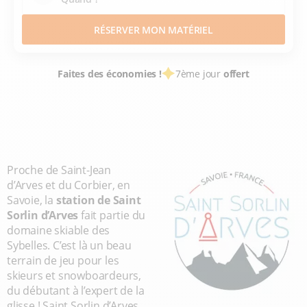
RÉSERVER MON MATÉRIEL
Faites des économies !
7ème jour
offert
LOCATION SKI
STATIONS SKI FRANCE
SAVOIE
ALPES DU NORD
LES SYBELLES
SAINT SORLIN D'ARVES
Proche de Saint-Jean
d’Arves et du Corbier, en
Savoie, la
station de Saint
Sorlin d’Arves
fait partie du
domaine skiable des
Sybelles. C’est là un beau
terrain de jeu pour les
skieurs et snowboardeurs,
du débutant à l’expert de la
glisse ! Saint Sorlin d’Arves,