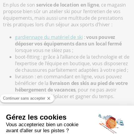
En plus de son
service de location en ligne
, ce magasin
propose bien sûr un atelier ski pour l’entretien de vos
équipements, mais aussi une multitude de prestations
très pratiques lors d’un séjour aux sports d’hiver :
gardiennage du matériel de ski
:
vous pouvez
déposer vos équipements dans un local fermé
lorsque vous ne skiez pas ;
boot-fitting : grâce à l’alliance de la technologie et de
l’expertise de l’équipe en boutique, vous disposerez
de chaussures parfaitement adaptées à votre pied ;
livraison : en commandant en ligne, vous pouvez
bénéficier de la
livraison des skis au pied de votre
hébergement de vacances
, pour ne pas avoir
besoin de vous déplacer et gagner du temps.
Comment réserver ? Il vous suffit de vous rendre sur la
plateforme de location Ekosport-Rent, de choisir vos
dates de séjour, puis le magasin l’Ouillon Sports. Ensuite,
vous n’aurez plus qu’à sélectionner tout le matériel