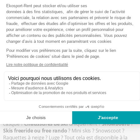
souhaité et à valider votre réservation en ligne : rapide,
efficace et à
petit prix
!
CHOISIR LE MATÉRIEL ADÉQUAT
POUR PROFITER DU DOMAINE
Vous êtes sur la page de sélection du matériel, et vous
êtes un peu perdu ? Sachez d’abord qu’il y a plusieurs
catégories de skis et de snowboards en fonction de l’âge :
gamme Baby
pour les 2 à 6 ans ;
gamme Junior
entre 7 et 12 ans (et moins de 1,60
m) ;
gamme Ado
entre 13 et 17 ans ;
produits adultes, à choisir à partir de 18 ans.
Ensuite, il faut choisir la catégorie adéquate selon votre
discipline :
skis alpins
seuls, ou bien avec chaussures et
casque ?
Chaussures de ski
uniquement ?
Snowboard
?
Skis freeride ou free rando
? Mini skis ? Snowscoot ?
Raquettes à neige ? Luge ? Tout cela est disponible à la