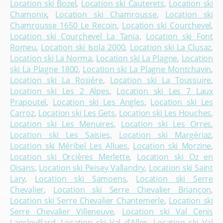
Location ski Bozel
,
Location ski Cauterets
,
Location ski
Chamonix
,
Location ski Chamrousse
,
Location ski
Chamrousse 1650 Le Recoin
,
Location ski Courchevel
,
Location ski Courchevel La Tania
,
Location ski Font
Romeu
,
Location ski Isola 2000
,
Location ski La Clusaz
,
Location ski La Norma
,
Location ski La Plagne
,
Location
ski La Plagne 1800
,
Location ski La Plagne Montchavin
,
Location ski La Rosière
,
Location ski La Toussuire
,
Location ski Les 2 Alpes
,
Location ski Les 7 Laux
Prapoutel
,
Location ski Les Angles
,
Location ski Les
Carroz
,
Location ski Les Gets
,
Location ski Les Houches
,
Location ski Les Menuires
,
Location ski Les Orres
,
Location ski Les Saisies
,
Location ski Margériaz
,
Location ski Méribel Les Allues
,
Location ski Morzine
,
Location ski Orcières Merlette
,
Location ski Oz en
Oisans
,
Location ski Peisey Vallandry
,
Location ski Saint
Lary
,
Location ski Samoens
,
Location ski Serre
Chevalier
,
Location ski Serre Chevalier Briançon
,
Location ski Serre Chevalier Chantemerle
,
Location ski
Serre Chevalier Villeneuve
,
Location ski Val Cenis
Lanslevillard
,
Location ski Val d'Allos
,
Location ski Val