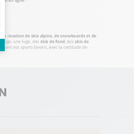
tion en ligne
!
 la l
ocation de skis alpins, de snowboards et de
 neige, une luge, des
skis de fond
, des
skis de
iquant vos sports favoris, avec la certitude de
IN