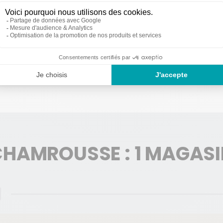
z réserver votre matériel en avance et au meilleur prix grâce à la
loca
EUT-ON RÉSERVER ?
 sports de glisse, les magasins Ekosport-Rent proposent évidemment
s tout. Vous pouvez également vous procurer une paire de raquettes à
 des poussettes, des mini skis, etc. De quoi explorer le massif en prat
HAMROUSSE : 1 MAGAS