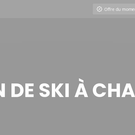
Offre du mome
 DE SKI À C