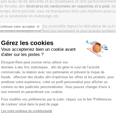
pas qu’au ski de descente et au snowboard, et c’est particulièremen
e l’Arselle, des
itinéraires de randonnées en raquettes et à pied
, d
 le temps d’une journée, vous ne manquerez donc pas d’options pour p
al, la randonnée en motoneige, etc.
ark »
(sur le domaine alpin), accessible depuis la télécabine de La 
 pistes enneigées ! Ce n’est pas seulement la plus grande tyrolienn
-RENT POUR LA LOCATION DE
ousse vous ont convaincu d’y passer les prochaines vacances d’hiver 
SKI À CHAMROUSSE ?
ralement le meilleur compromis entre qualité et choix des équipement
asin de sport Ekosport-Rent de Chamrousse
. Pour louer vos skis, 
se 1650, au pied des 3 remontées mécaniques de la station.
’équipements et de services pratiques comme la consigne à skis, l’ateli