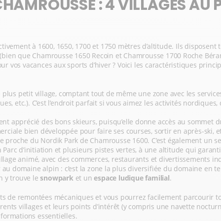
CHAMROUSSE : 4 VILLAGES AU P
ivement à 1600, 1650, 1700 et 1750 mètres d’altitude. Ils disposent 
es (bien que Chamrousse 1650 Recoin et Chamrousse 1700 Roche Bérange
our vos vacances aux sports d’hiver ? Voici les caractéristiques princ
e plus petit village, comptant tout de même une zone avec les service
es, etc.). C’est l’endroit parfait si vous aimez les activités nordique
ent apprécié des bons skieurs, puisqu’elle donne accès au sommet du
ciale bien développée pour faire ses courses, sortir en après-ski, et
ve proche du Nordik Park de Chamrousse 1600. C’est également un sect
arc d’initiation et plusieurs pistes vertes, à une altitude qui garan
illage animé, avec des commerces, restaurants et divertissements in
domaine alpin : c’est la zone la plus diversifiée du domaine en terme
n y trouve le
snowpark
et un
espace ludique familial
.
rts de remontées mécaniques et vous pourrez facilement parcourir to
érents villages et leurs points d’intérêt (y compris une navette noctur
formations essentielles.