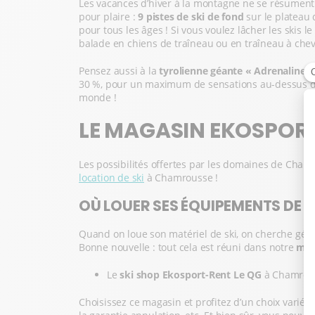
Les vacances d’hiver à la montagne ne se résument 
pour plaire :
9 pistes de ski de fond
sur le plateau d
pour tous les âges ! Si vous voulez lâcher les skis
balade en chiens de traîneau ou en traîneau à chev
Pensez aussi à la
tyrolienne géante « Adrenaline P
30 %, pour un maximum de sensations au-dessus des
monde !
LE MAGASIN EKOSPORT
Les possibilités offertes par les domaines de Chamr
location de ski
à Chamrousse !
OÙ LOUER SES ÉQUIPEMENTS DE 
Quand on loue son matériel de ski, on cherche géné
Bonne nouvelle : tout cela est réuni dans notre
mag
Le
ski shop Ekosport-Rent Le QG
à Chamrous
Choisissez ce magasin et profitez d’un choix varié d