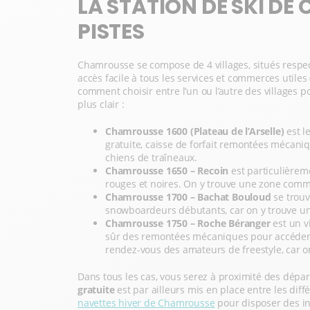
LA STATION DE SKI DE 
PISTES
Chamrousse se compose de 4 villages, situés respect
accès facile à tous les services et commerces util
comment choisir entre l’un ou l’autre des villages p
plus clair :
Chamrousse 1600 (Plateau de l’Arselle)
est l
gratuite, caisse de forfait remontées mécaniqu
chiens de traîneaux.
Chamrousse 1650 – Recoin
est particulièrem
rouges et noires. On y trouve une zone commer
Chamrousse 1700 – Bachat Bouloud
se trou
snowboardeurs débutants, car on y trouve un P
Chamrousse 1750 – Roche Béranger
est un v
sûr des remontées mécaniques pour accéder au 
rendez-vous des amateurs de freestyle, car o
Dans tous les cas, vous serez à proximité des dépa
gratuite
est par ailleurs mis en place entre les diff
navettes hiver de Chamrousse
pour disposer des in