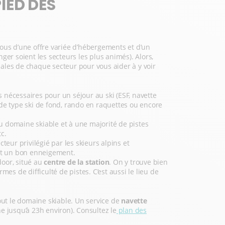
IED DES
tous d’une offre variée d’hébergements et d’un
r soient les secteurs les plus animés). Alors,
ipales de chaque secteur pour vous aider à y voir
s nécessaires pour un séjour au ski (ESF, navette
s, de type ski de fond, rando en raquettes ou encore
 domaine skiable et à une majorité de pistes
c.
eur privilégié par les skieurs alpins et
tit un bon enneigement.
door, situé au
centre de la station
. On y trouve bien
s de difficulté de pistes. C’est aussi le lieu de
ut le domaine skiable. Un service de
navette
ne jusqu’à 23h environ). Consultez le
plan des