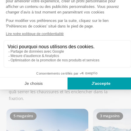
EN SAVOIR PLUS
EN 
TOP 10 DES STATIONS DE SKI
Les milliers de pistes des Alpes ou des Pyrénées sauront
vous procurer du plaisir, comme vous l’aimez
particulièrement en montagne. Pour ne pas perdre de
temps, le moment est venu de localiser votre location de
ski dans votre futur lieu de villégiature pour n’avoir plus
qu’à serrer les chaussures et les enclencher dans la
fixation.
5 magasins
3 magasins