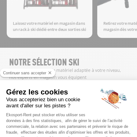
Laissez votre matériel en magasin dans
Retirez votre maté
un rack à ski dédié entre deux sorties ski
magasin dès votre
NOTRE SÉLECTION SKI
Trouvez la catégorie de matériel adaptée à votre niveau,
nos experts en magasin vous équipent
Débutant
Intermédia
SKIS BLEUS
SKIS R
Toute 1ère expérience
Facile et c
Exemple
Exemple
ACE SC2 S
SPEED 250