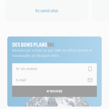
En savoir plus
DES BONS PLANS
SKI
Recevez par e-mail ou par SMS les offres promo et
nouveautés de Ekosport-Rent
M'INSCRIRE