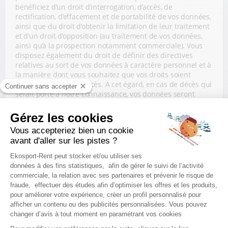
bénéficiez d’un droit d’interrogation, d’accès, de
rectification, d’effacement et de portabilité de vos données,
ainsi que du droit d’obtenir la limitation de leur traitement
et d’un droit d’opposition (au traitement de vos données,
ainsi qu’à la prospection notamment commerciale). Vous
disposez également du droit de définir des directives
relatives au sort de vos données à caractère personnel et à
la manière dont vous souhaitez que vos droits soient
exercés après votre décès. A cet égard, en cas de décès qui
serait porté à notre connaissance, vos données seront
supprimées, sauf nécessité de conservation pendant une
durée déterminée pour des motifs tenant à nos obligations
légales et réglementaires et/ou aux délais légaux de
prescription, et après le cas échéant avoir été
communiquées à un tiers éventuellement désigné par vos
soins.
Ces droits s’exercent par courrier électronique ou postal
accompagné d’une copie d’un justificatif d’identité signé à
contact@sport2000.fr
ou à l’adresse suivante :
Sport 2000 France
Route d’Ollainville