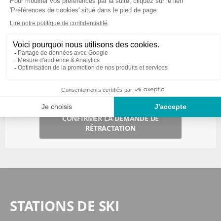
91520 Egly France
Pour en savoir plus sur le traitement de vos données à
caractère personnel,
cliquez ici
.
Nous vous informons de l’existence de la liste d'opposition
au démarchage téléphonique « Bloctel », sur laquelle vous
pouvez vous inscrire ici :
https://conso.bloctel.fr/
CONFIRMER LA DEMANDE DE
RÉTRACTATION
STATIONS DE SKI