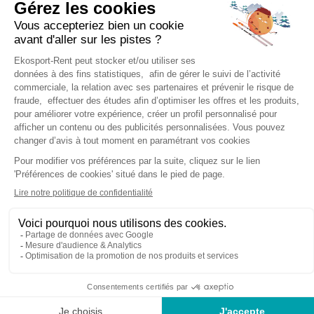
Chaque secteur convient aux skieurs et snowboardeurs
débutants, intermédiaires ou chevronnés, avec des
pistes
vertes, bleues, rouges et quelques pistes noires
.
Mais le domaine skiable des Saisies, c’est aussi : le
ski de
rando
sur le parcours qui monte jusqu’au Mont Bisanne,
des
espaces ludiques
pour les enfants et débutants, un
snowpark
, des
jardins d’enfants
pour les plus jeunes,
etc.
LES AUTRES SECTEURS ACCESSIBLES
AVEC LE FORFAIT ESPACE DIAMANT
Si vous souhaitez étendre encore votre terrain de jeu,
sachez que Les Saisies font partie du
domaine Espace
Diamant
, avec les stations de Crest-Voland Cohennoz,
Notre-Dame de Bellecombe, Flumet et Praz-sur-Arly.
Grâce à ce forfait, ce sont
192 km de pistes
qui s’offrent à
vous, des
boardercross
, des
stades de slalom
, des
pistes