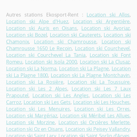
Autres stations Ekosport-Rent :
Location ski Allos
,
Location ski Alpe d'Huez
,
Location ski Argentière
,
Location ski Auris en Oisans
,
Location ski Avoriaz
,
Location ski Bozel
,
Location ski Cauterets
,
Location ski
Chamonix
,
Location ski Chamrousse
,
Location ski
Chamrousse 1650 Le Recoin
,
Location ski Courchevel
,
Location ski Courchevel La Tania
,
Location ski Font
Romeu
,
Location ski Isola 2000
,
Location ski La Clusaz
,
Location ski La Norma
,
Location ski La Plagne
,
Location
ski La Plagne 1800
,
Location ski La Plagne Montchavin
,
Location ski La Rosière
,
Location ski La Toussuire
,
Location ski Les 2 Alpes
,
Location ski Les 7 Laux
Prapoutel
,
Location ski Les Angles
,
Location ski Les
Carroz
,
Location ski Les Gets
,
Location ski Les Houches
,
Location ski Les Menuires
,
Location ski Les Orres
,
Location ski Margériaz
,
Location ski Méribel Les Allues
,
Location ski Morzine
,
Location ski Orcières Merlette
,
Location ski Oz en Oisans
,
Location ski Peisey Vallandry
,
Location ski Saint Lary
,
Location ski Saint Sorlin d'Arves
,