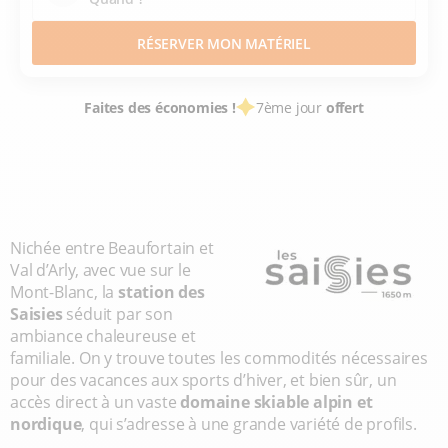
RÉSERVER MON MATÉRIEL
Faites des économies !
7ème jour
offert
LOCATION SKI
STATIONS SKI FRANCE
SAVOIE
ALPES DU NORD
ESPACE DIAMANT
LES SAISIES - HAUTELUCE
Nichée entre Beaufortain et
Val d’Arly, avec vue sur le
Mont-Blanc, la
station des
Saisies
séduit par son
ambiance chaleureuse et
familiale. On y trouve toutes les commodités nécessaires
pour des vacances aux sports d’hiver, et bien sûr, un
accès direct à un vaste
domaine skiable alpin et
nordique
, qui s’adresse à une grande variété de profils.