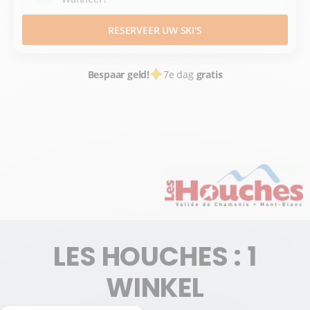
RESERVEER UW SKI'S
Bespaar geld!
7e dag
gratis
SKIVERHUUR
WINTERSPORTPLAATSEN FRANCE
HAUTE SAVOIE
ALPES DU NORD
CHAMONIX MONT BLANC
LES HOUCHES
LES HOUCHES : 1
WINKEL