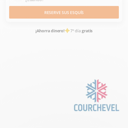
RESERVE SUS ESQUÍS
¡Ahorra dinero!
7º día
gratis
ALQUILER DE ESQUÍS
ESTACIONES DE ESQUÍ FRANCE
SAVOIE
ALPES DU NORD
LES 3 VALLEES
COURCHEVEL