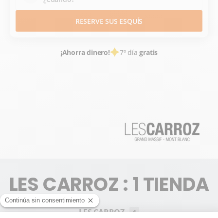
RESERVE SUS ESQUÍS
¡Ahorra dinero!
7º día
gratis
ALQUILER DE ESQUÍS
ESTACIONES DE ESQUÍ FRANCE
HAUTE SAVOIE
ALPES DU NORD
LE GRAND MASSIF
LES CARROZ
LES CARROZ : 1 TIENDA
LES CARROZ
1