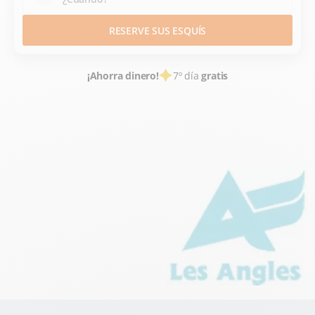
RESERVE SUS ESQUÍS
¡Ahorra dinero!
7º día
gratis
ALQUILER DE ESQUÍS
ESTACIONES DE ESQUÍ FRANCE
PYRÉNÉES ORIENTALES
PYRÉNÉES
LES ANGLES