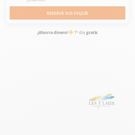
RESERVE SUS ESQUÍS
¡Ahorra dinero!
7º día
gratis
ALQUILER DE ESQUÍS
ESTACIONES DE ESQUÍ FRANCE
ISÈRE
ALPES DU NORD
LES 7 LAUX (PRAPOUTEL)