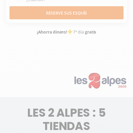
RESERVE SUS ESQUÍS
¡Ahorra dinero!
7º día
gratis
ALQUILER DE ESQUÍS
ESTACIONES DE ESQUÍ FRANCE
ISÈRE
ALPES DU NORD
2 ALPES
LES 2 ALPES
LES 2 ALPES : 5
TIENDAS