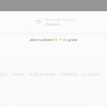
Última día de esquí
¡Ahorra dinero!
7º día
gratis
RANCE
SAVOIE
ALPES DU NORD
PARADISKI
LA PLAGNE