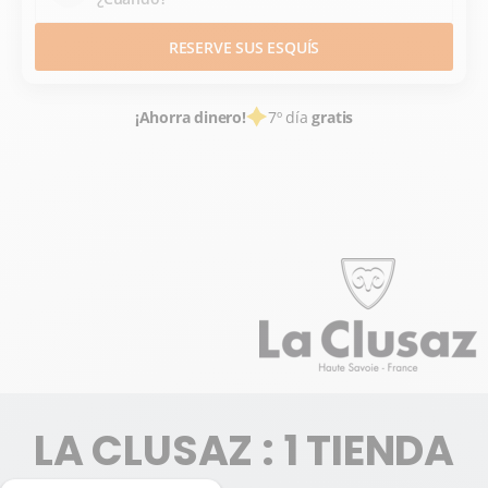
RESERVE SUS ESQUÍS
¡Ahorra dinero!
7º día
gratis
ALQUILER DE ESQUÍS
ESTACIONES DE ESQUÍ FRANCE
HAUTE SAVOIE
ALPES DU NORD
ARAVIS
LA CLUSAZ
LA CLUSAZ : 1 TIENDA