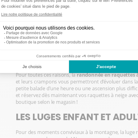
Comme pour chacun de nos équipements, la location p
s
ski adéquates et éventuellement le
casque de ski.
LES RAQUETTES À NEIGE
Vous n’êtes pas spécialement à l’aise sur du matériel de
durant votre séjour ? Vous avez envie de découvrir de
depuis les pistes ? Vous cherchez une activité nature 
Pour toutes ces raisons, la
randonnée en raquettes 
et leurs crampons vous permettront d’évoluer dans l
petite balade d’une heure ou une ascension plus diffic
et réservez dès maintenant vos raquettes à neige ave
boutique selon le magasin !
LES LUGES ENFANT ET ADUL
Pour des moments conviviaux à la montagne, la luge res