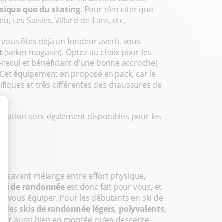
ssique que du skating
. Pour n’en citer que
u, Les Saisies, Villard-de-Lans, etc.
i vous êtes déjà un fondeur averti, vous
t
(selon magasin). Optez au choix pour les
i-recul et bénéficiant d’une bonne accroche)
). Cet équipement en proposé en pack, car le
ifiques et très différentes des chaussures de
 location sont également disponibles pour les
un savant mélange entre effort physique,
ski de randonnée
est donc fait pour vous, et
t vous équiper. Pour les débutants en ski de
ns des
skis de randonnée légers, polyvalents,
laisir aussi bien en montée qu’en descente.