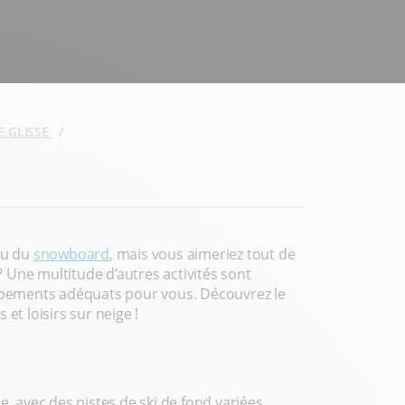
E GLISSE
u du
snowboard
, mais vous aimeriez tout de
 Une multitude d’autres activités sont
uipements adéquats pour vous. Découvrez le
 et loisirs sur neige !
avec des pistes de ski de fond variées,