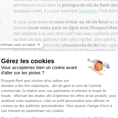
permettant aussi bien la
pratique du ski de fond cla
quelques-unes, il y a par exemple
Samoëns
, Font-Rome
Si vous avez envie de
vous initier au ski de fond
ou s
s
pouvez
louer votre pack en ligne avec Ekosport-Ren
skis adaptés à au pas alternatif (skis avec système ant
ou bien au pas patineur (skis plus rigides, plus petits
ski de fond nécessite des
chaussures de ski
bien spéc
er
ski alpin. Les bâtons sont bien sûr également fournis.
À noter : dans certains magasins, des skis de fond de
enfants.
LES SKIS DE RANDONNÉE
Ce que vous aimez durant vos vacances d’hiver, c’est 
sensations de glisse et tranquillité loin des pistes ? Le
là aussi, de nombreux magasins Ekosport-Rent peuven
rando comme pour les skieurs initiés, nous proposo
robustes et maniables
, qui permettent de se faire p