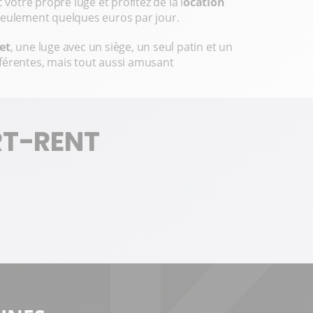
tre propre luge et profitez de la l
ocation
seulement quelques euros par jour.
et
, une luge avec un siège, un seul patin et un
ifférentes, mais tout aussi amusant
RT-RENT