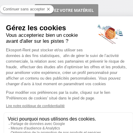
RÉSERVEZ VOTRE MATÉRIEL
STATIONS DE SKI
Location ski La Plagne
Location ski Les 2 Alpes
Location ski Les Gets
Location ski Auris en Oisans
Location ski Peisey Vallandry
Location ski Les Orres
Location ski Morzine
Location ski La Toussuire
Location ski La Rosière
Location ski Les Menuires
Location ski Alpe d'Huez
Location ski Serre Chevalier