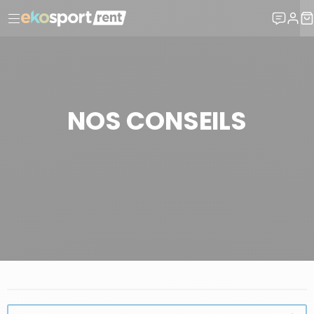
NOS CONSEILS
POURQUOI CHOISIR EKOSPORT-RENT ?
NOS CONSEILS