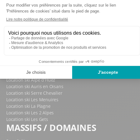
STATIONS DE SKI
Location ski Courchevel
Location ski La Rosière
Location ski Cauterets
Location ski Les Orres
Location ski La Toussuire
Location ski Chamrousse
Location ski Morzine
Location ski Peisey Vallandry
Location ski Chamonix
Location ski Alpe d'Huez
Location ski Auris en Oisans
Location ski Serre Chevalier
Location ski Les Menuires
Location ski La Plagne
Location ski Les 2 Alpes
Location ski Les Gets
MASSIFS / DOMAINES