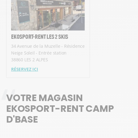
EKOSPORT-RENT LES 2 SKIS
34 Avenue de la Muzelle - Résidence
Neige Soleil - Entrée station
38860 LES 2 ALPES
RÉSERVEZ ICI
VOTRE MAGASIN
EKOSPORT-RENT CAMP
D'BASE