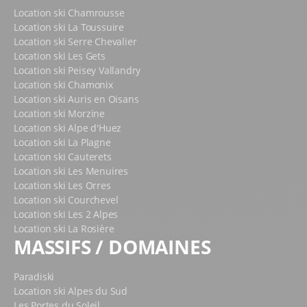
Plusieurs options s’offrent à vous pour la
location de
Location ski Chamrousse
ski aux 2 Alpes
, mais si vous cherchez un magasin
Location ski La Toussuire
facile d’accès, proche des commodités et des pistes,
Location ski Serre Chevalier
Ekosport-Rent Camp d’Base
est l’endroit tout trouvé !
Location ski Les Gets
Location ski Peisey Vallandry
VOTRE LOCATION AU PIED DES REMONTÉES
MÉCANIQUES
Location ski Chamonix
Location ski Auris en Oisans
En louant vos skis ou votre snowboard chez Ekosport-
Location ski Morzine
Rent Camp d’Base, il vous faudra seulement 2 minutes
Location ski Alpe d'Huez
à pied pour grimper dans les remontées mécaniques
Location ski La Plagne
et partir à la conquête du domaine. Notre magasin se
Location ski Cauterets
trouve en effet juste
à côté du télésiège du Diable
, qui
Location ski Les Menuires
vous emmène à 2400 mètres d’altitude. Vous pourrez
Location ski Les Orres
Location ski Courchevel
aussi facilement emprunter
téléski et tapis
pour
Location ski Les 2 Alpes
rester sur les zones d’apprentissage, ou bien rejoindre
Location ski La Rosière
les
points de rassemblement des écoles de ski à 5
MASSIFS / DOMAINES
minutes à pied.
OUVERTURE EN CONTINU ET ACCÈS PRATIQUE AU
Paradiski
MAGASIN
Location ski Alpes du Sud
Les Portes du Soleil