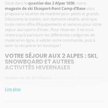
Situé dans le
quartier des 2 Alpes 1650
, notre
magasin de ski Ekosport-Rent Camp d’Base
vous
propose la location de matériel pour petits et grands.
Découvrez la station, son domaine skiable, ainsi que
toute notre offre d’équipements et services pour votre
séjour aux sports d’hiver. Pour réserver, il ne vous
restera qu’à parcourir les différentes catégories de
matériel en ligne, à valider votre commande, puis à
venir la récupérer en boutique !
VOTRE SÉJOUR AUX 2 ALPES : SKI,
SNOWBOARD ET AUTRES
ACTIVITÉS HIVERNALES
Station de ski de l’Oisans
, en Isère, les 2 Alpes est une
destination de choix pour les passionnés de glisse et
de montagne. Son vaste domaine skiable s’étend de
Lire plus
1600 à plus de 3500 mètres d’altitude
, offrant un
enneigement de qualité tout au long de la saison. Avec
ses nombreuses pistes adaptées à tous les niveaux –