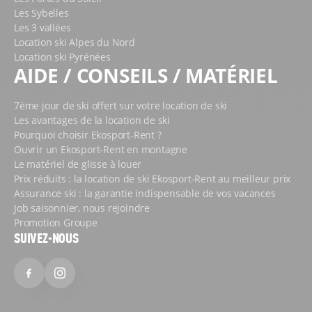
Pour vous servir au mieux, l’équipe d’Ekosport-Rent
Les Sybelles
Camp d’Base vous accueille en
non-stop de 8h30 à
Les 3 vallées
19h
. Vous pouvez ainsi venir chercher votre matériel
Location ski Alpes du Nord
avant l’ouverture des remontées mécaniques, profiter
Location ski Pyrénées
de votre pause de midi pour venir faire un peu de
AIDE / CONSEILS / MATÉRIEL
shopping, prendre votre temps pour venir rendre le
matériel lors de votre dernier jour de ski, etc.
7ème jour de ski offert sur votre location de ski
Les avantages de la location de ski
Autre avantage pratique : l’accès à notre magasin de
Pourquoi choisir Ekosport-Rent ?
ski. Il se situe sur l’un des axes principaux des 2 Alpes,
Ouvrir un Ekosport-Rent en montagne
avec un
parking couvert à proximité
et plusieurs
Le matériel de glisse à louer
places de
stationnement en face de la boutique
. Si
Prix réduits : la location de ski Ekosport-Rent au meilleur prix
vous souhaitez laisser la voiture de côté durant vos
Assurance ski : la garantie indispensable de vos vacances
vacances, vous pourrez aussi facilement venir chez
Job saisonnier, nous rejoindre
Ekosport-Rent Camp d’Base grâce aux
navettes qui
Promotion Groupe
sillonnent la station
(l’arrêt numéro 12 est à 80
SUIVEZ-NOUS
mètres du magasin).
MATÉRIEL DE LOCATION
Facebook
Instagram
DISPONIBLE EN LIGNE : L’OFFRE
CHEZ EKOSPORT-RENT CAMP