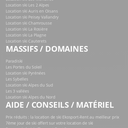
Location ski Les 2 Alpes
en Airboard ou en Yooner, randonnées en raquettes,
Location ski Auris en Oisans
etc.
Location ski Peisey Vallandry
DES ÉQUIPEMENTS POUR TOUTES
Location ski Chamrousse
Location ski La Rosière
LES PRATIQUES À LOUER CHEZ
Location ski La Plagne
EKOSPORT-RENT LOC SKI OZ
Location ski Cauterets
MASSIFS / DOMAINES
Puisque le domaine d’Oz-en-Oisans et de l’Alpe d’Huez
permet la pratique de tous les sports d’hiver, notre
Paradiski
magasin Ekosport-Rent Loc Ski Oz
met à votre
Les Portes du Soleil
disposition tous les équipements dont vous pourriez
Location ski Pyrénées
avoir besoin. Sur piste ou en dehors, trouvez le
Les Sybelles
matériel adéquat en louant en ligne ou en magasin !
Location ski Alpes du Sud
Les 3 vallées
SKIS ALPINS ET SNOWBOARDS À LOUER EN LIGNE
Location ski Alpes du Nord
AIDE / CONSEILS / MATÉRIEL
Nos
skis alpins
s’adressent aux adultes comme aux
enfants, dès l’âge de 2-3 ans. Choisissez la catégorie
d’âge correspondante (Baby, Junior, Ado, homme ou
Prix réduits : la location de ski Ekosport-Rent au meilleur prix
femme), et sélectionnez votre paire de skis en fonction
7ème jour de ski offert sur votre location de ski