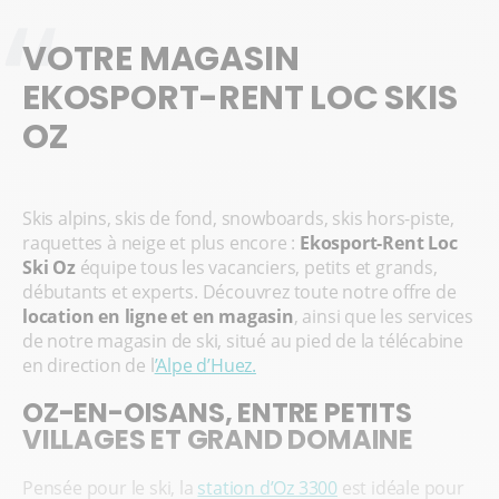
VOTRE MAGASIN
EKOSPORT-RENT LOC SKIS
OZ
Skis alpins, skis de fond, snowboards, skis hors-piste,
raquettes à neige et plus encore :
Ekosport-Rent Loc
Ski Oz
équipe tous les vacanciers, petits et grands,
débutants et experts. Découvrez toute notre offre de
location en ligne et en magasin
, ainsi que les services
de notre magasin de ski, situé au pied de la télécabine
en direction de l
’Alpe d’Huez.
OZ-EN-OISANS, ENTRE PETITS
VILLAGES ET GRAND DOMAINE
Pensée pour le ski, la
station d’Oz 3300
est idéale pour