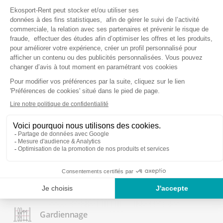
NOS SERVICES
Atelier ski
Séchage de chaussures
Location de vélo
Atelier vélo
Louez 6 jours, 7ème jour offert
Gardiennage