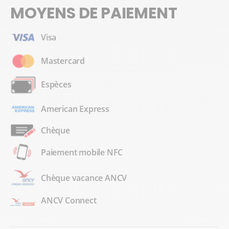
MOYENS DE PAIEMENT
Visa
Mastercard
Espèces
American Express
Chèque
Paiement mobile NFC
Chèque vacance ANCV
ANCV Connect