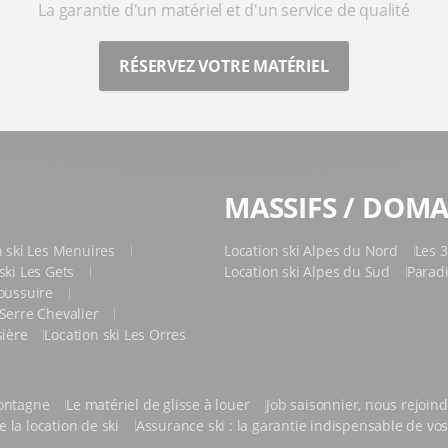
La garantie d'un matériel et d'un service de qualité
RÉSERVEZ VOTRE MATÉRIEL
MASSIFS / DOMA
n ski Les Menuires
Location ski Alpes du Nord
Les 3
ski Les Gets
Location ski Alpes du Sud
Parad
Toussuire
 Serre Chevalier
sière
Location ski Les Orres
montagne
Le matériel de glisse à louer
Job saisonnier, nous rejoin
 la location de ski
Assurance ski : la garantie indispensable de v