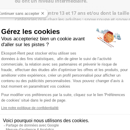
ou ont un niveau intermédiaire.
Pour les ados,
entre 13 et 17 ans et/ou dont la taill
s
catégories que chez les adultes : snow rouge et snow n
planche accessible qui offre un maximum de confort 
et polyvalente pour un maximum de plaisir sur tous le
RÉSERVER UN SNOWBOARD ET DU M
LES BONNES RAISONS DE L
SNOWBOARD AVEC EKOSP
Vous hésitez encore à
louer votre snowboard
pour vo
Thorens, aux 2 Alpes, à
Chamonix
, à
La Plagne
ou encor
location qui suit devrait vous convaincre !
DES PLANCHES SÉLECTIONNÉES AU
MARQUES