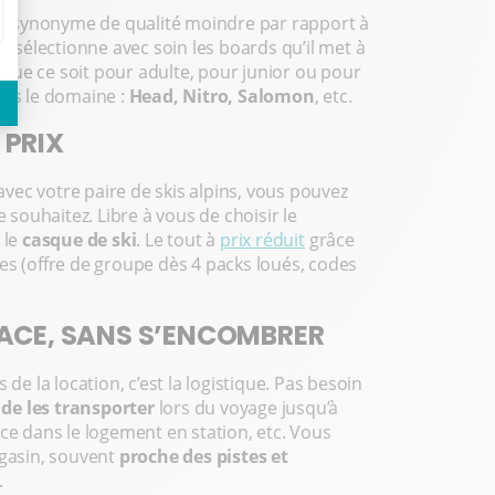
ais synonyme de qualité moindre par rapport à
sélectionne avec soin les boards qu’il met à
 Que ce soit pour adulte, pour junior ou pour
ans le domaine :
Head, Nitro, Salomon
, etc.
 PRIX
ec votre paire de skis alpins, vous pouvez
e souhaitez. Libre à vous de choisir le
 le
casque de ski
. Le tout à
prix réduit
grâce
es (offre de groupe dès 4 packs loués, codes
LACE, SANS S’ENCOMBRER
de la location, c’est la logistique. Pas besoin
,
de les transporter
lors du voyage jusqu’à
ce dans le logement en station, etc. Vous
gasin, souvent
proche des pistes et
.