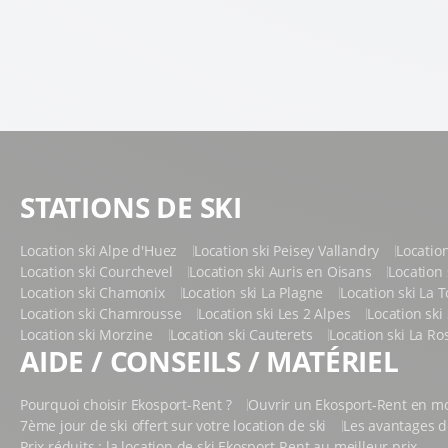
STATIONS DE SKI
Location ski Alpe d'Huez
Location ski Peisey Vallandry
Locatio
Location ski Courchevel
Location ski Auris en Oisans
Location 
Location ski Chamonix
Location ski La Plagne
Location ski La 
Location ski Chamrousse
Location ski Les 2 Alpes
Location ski
Location ski Morzine
Location ski Cauterets
Location ski La Ro
AIDE / CONSEILS / MATÉRIEL
Pourquoi choisir Ekosport-Rent ?
Ouvrir un Ekosport-Rent en 
7ème jour de ski offert sur votre location de ski
Les avantages de
Prix réduits : la location de ski Ekosport-Rent au meilleur prix