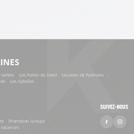
INES
 vallées
Les Portes du Soleil
Location ski Pyrénées
iski
Les Sybelles
SUIVEZ-NOUS
dre
Promotion Groupe
Facebook
Inst
os vacances