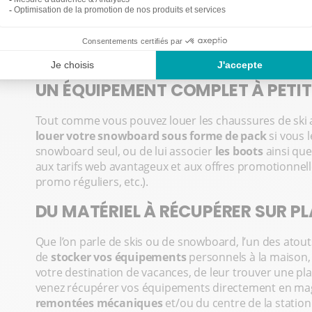
Avec Ekosport-Rent, le matériel de location n’est jam
des équipements proposés à la vente. Chaque magasin 
la location, en
renouvelant chaque saison son parc
.
ado, il y a donc du choix, parmi les marques phares d
UN ÉQUIPEMENT COMPLET À PETIT
Tout comme vous pouvez louer les chaussures de ski av
louer votre snowboard sous forme de pack
si vous l
snowboard seul, ou de lui associer
les boots
ainsi que
aux tarifs web avantageux et aux offres promotionnell
promo réguliers, etc.).
DU MATÉRIEL À RÉCUPÉRER SUR P
Que l’on parle de skis ou de snowboard, l’un des atouts 
de
stocker vos équipements
personnels à la maison
votre destination de vacances, de leur trouver une pla
venez récupérer vos équipements directement en ma
remontées mécaniques
et/ou du centre de la station