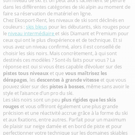
son niveau de ski. Et on peut alors facilement se perdre
dans les différentes catégories de ski alpin au moment de
faire sa réservation de matériel en ligne.
Chez Ekosport-Rent, les niveaux de ski sont déclinés en
couleurs :
skis bleus
pour les débutants, skis rouges pour
le
niveau intermédiaire
et skis Diamant et Premium pour
ceux qui ont le plus d’expérience et de technique. Et si
vous avez un niveau confirmé, alors il est conseillé de
choisir les skis noirs. Mais concrètement, à qui sont
destinés ces modèles ? Sont-ils faits pour vous ? La
réponse est oui si vous êtes capable d’évoluer sur des
pistes tous niveaux
et que
vous maîtrisez les
dérapages
, les
descentes à grande vitesse
et que vous
pouvez skier sur des
pistes à bosses
, même sans avoir le
style et l’aisance d’un pro du ski.
Les skis noirs sont un peu
plus rigides que les skis
rouges
et vous offriront également une plus grande
précision et une réactivité accrue grâce à la forme du ski
et aux fixations, entre autres. Parfait pour un maximum
de plaisir sur neige damée et en bord de piste et pour
perfectionner votre technique sur les domaines skiables