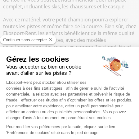
complet, incluant les skis, les chaussures et le casque.
Avec ce matériel, votre petit champion pourra explorer
toutes les pistes et même faire de la course. Bien sûr, chez
Ekosport-Rent, les enfants bénéficient de la même qualité
de ski que chez les adultes, avec des modèles
sélectionnés chez des marques comme Rossignol, Head,
Dynastar, Völkl, etc.
LES AVANTAGES DE LA
LOCATION POUR SKIEUR
CONFIRMÉ AVEC EKOSPORT-
RENT
Qu’importe le type de skis que vous cherchez (alpin,
freestyle, freeride, randonnée, etc.), la location en ligne a
tous les avantages. Voici plus précisément les bonnes
raisons de louer vos skis noirs avec Ekosport-Rent.