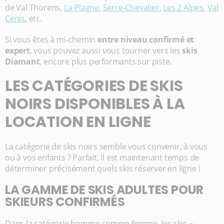
de Val Thorens,
La Plagne
,
Serre-Chevalier
,
Les 2 Alpes
,
Val
Cenis
, etc.
Si vous êtes à mi-chemin
entre niveau confirmé et
expert
, vous pouvez aussi vous tourner vers les
skis
Diamant
, encore plus performants sur piste.
LES CATÉGORIES DE SKIS
NOIRS DISPONIBLES À LA
LOCATION EN LIGNE
La catégorie de skis noirs semble vous convenir, à vous
ou à vos enfants ? Parfait, il est maintenant temps de
déterminer précisément quels skis réserver en ligne !
LA GAMME DE SKIS ADULTES POUR
SKIEURS CONFIRMÉS
Dans la catégorie homme comme femme, les skis «