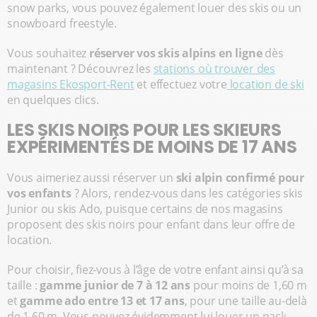
snow parks, vous pouvez également louer des skis ou un
snowboard freestyle.
Vous souhaitez
réserver vos skis alpins en ligne
dès
maintenant ? Découvrez les
stations où trouver des
magasins Ekosport-Rent
et effectuez votre
location de ski
en quelques clics.
LES SKIS NOIRS POUR LES SKIEURS
EXPÉRIMENTÉS DE MOINS DE 17 ANS
Vous aimeriez aussi réserver un
ski alpin confirmé pour
vos enfants
? Alors, rendez-vous dans les catégories skis
Junior ou skis Ado, puisque certains de nos magasins
proposent des skis noirs pour enfant dans leur offre de
location.
Pour choisir, fiez-vous à l’âge de votre enfant ainsi qu’à sa
taille :
gamme junior de 7 à 12 ans
pour moins de 1,60 m
et
gamme ado entre 13 et 17 ans
, pour une taille au-delà
de 1,60 m. Vous pouvez évidemment lui louer un pack