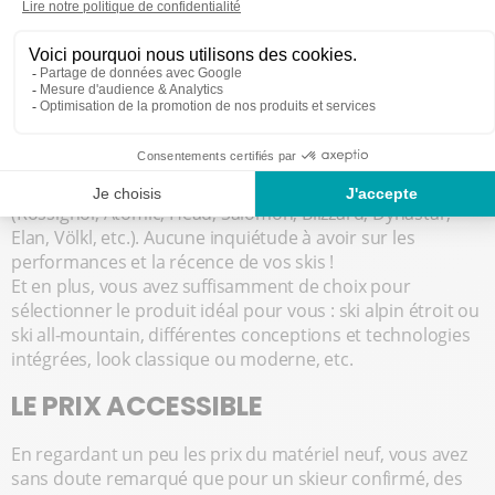
LE CHOIX ET LA QUALITÉ
En tant que skieur au niveau confirmé, vous êtes
sûrement assez pointilleux sur la qualité du matériel.
Bonne nouvelle : les skis en location chez Ekosport-Rent
sont
régulièrement entretenus, remplacés chaque
année
et sélectionnés auprès des
marques de référence
(Rossignol, Atomic, Head, Salomon, Blizzard, Dynastar,
Elan, Völkl, etc.). Aucune inquiétude à avoir sur les
performances et la récence de vos skis !
Et en plus, vous avez suffisamment de choix pour
sélectionner le produit idéal pour vous : ski alpin étroit ou
ski all-mountain, différentes conceptions et technologies
intégrées, look classique ou moderne, etc.
LE PRIX ACCESSIBLE
En regardant un peu les prix du matériel neuf, vous avez
sans doute remarqué que pour un skieur confirmé, des