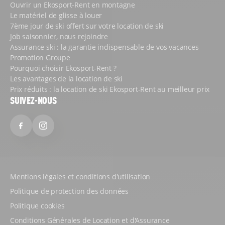
Ouvrir un Ekosport-Rent en montagne
Le matériel de glisse à louer
Pour que tout le monde puisse profiter des possibilités
7ème jour de ski offert sur votre location de ski
offertes par le domaine de Font-Romeu, notre
ski shop
Job saisonnier, nous rejoindre
Ekosport-Rent
propose une large sélection
Assurance ski : la garantie indispensable de vos vacances
d’équipements : découvrez tout le matériel disponible,
Promotion Groupe
issu des meilleures marques.
Pourquoi choisir Ekosport-Rent ?
Les avantages de la location de ski
LOCATION EN LIGNE : LES ÉQUIPEMENTS
Prix réduits : la location de ski Ekosport-Rent au meilleur prix
INCONTOURNABLES AU MEILLEUR PRIX
SUIVEZ-NOUS
En réservant votre matériel en ligne, vous pouvez
préparer votre séjour tranquillement depuis chez vous,
Facebook
Instagram
vous gagnez du temps et vous faites aussi des
économies grâce aux
prix web remisés
.
Et tout cela, vous pouvez en profiter en ayant un large
choix d’équipements à disposition :
Mentions légales et conditions d'utilisation
Politique de protection des données
skis alpins pour les enfants, de 2 à 17 ans :
Politique cookies
choisissez le modèle adapté en sélectionnant la
catégorie d’âge, puis le niveau du jeune skieur ;
Conditions Générales de Location et d'Assurance