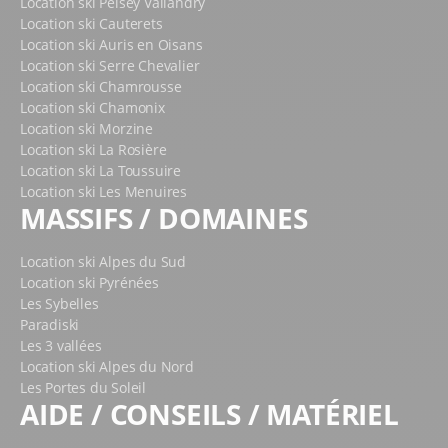
Location ski Peisey Vallandry
s’amuser en famille ou entre amis.
Location ski Cauterets
Location ski Auris en Oisans
À cela s’ajoutent les vastes
espaces nordiques de la
Location ski Serre Chevalier
Calme et des Estanyols
, avec leurs
tracés de ski de
Location ski Chamrousse
fond
. On y découvre plusieurs boucles balisées, de
Location ski Chamonix
niveau vert, bleu ou rouge, pour satisfaire débutants
Location ski Morzine
comme experts. Ces espaces sont aussi propices à la
Location ski La Rosière
randonnée pédestre
, avec plusieurs sentiers qui
Location ski La Toussuire
permettent de profiter des paysages autrement. Vous
Location ski Les Menuires
pouvez aussi chausser les
raquettes à neige
pour
MASSIFS / DOMAINES
parcourir des
itinéraires de niveau facile à modéré
,
et ainsi explorer la montagne de manière immersive.
Location ski Alpes du Sud
Location ski Pyrénées
Station familiale, Font-Romeu dispose aussi d’un bel
Les Sybelles
espace luge aux Airelles
: on y pratique la
luge
Paradiski
classique
et le
snowtubing
, avec en prime un tapis de
Les 3 vallées
remontée pour enchaîner les descentes sans effort.
Location ski Alpes du Nord
Les Portes du Soleil
LOCATION DE MATÉRIEL À FONT-
AIDE / CONSEILS / MATÉRIEL
ROMEU : L’OFFRE XXL CHEZ
EKOSPORT-RENT LE LOCAL