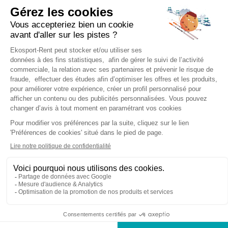
STATIONS DE SKI
Location ski Morzine
Location ski Courchevel
Location ski Les 2 Alpes
Location ski Les Orres
Location ski Chamrousse
Location ski Les Gets
Location ski Alpe d'Huez
Location ski La Plagne
Location ski Chamonix
Location ski La Toussuire
Location ski La Rosière
Location ski Les Menuires
Location ski Peisey Vallandry
Location ski Serre Chevalier
Location ski Cauterets
Location ski Auris en Oisans
MASSIFS / DOMAINES