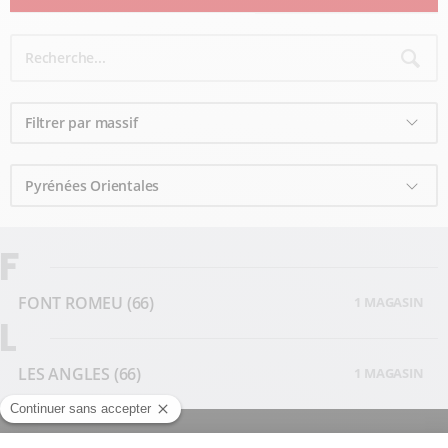
F
FONT ROMEU
(66)
1 MAGASIN
L
LES ANGLES
(66)
1 MAGASIN