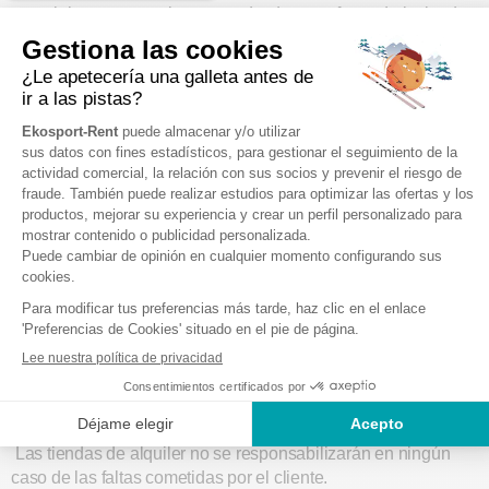
material en una consigna cerrada, dentro o fuera de la tienda,
para no tener que transportarlo a su lugar de residencia.
Es responsabilidad del Cliente asegurarse de que :
La puerta de la taquilla está bien cerrada cuando sale
del vestuario de esquí,
El equipo guardado en la taquilla está bien dispuesto
para que no haya riesgo de que se caiga al abrir la
taquilla,
No depositará ningún objeto de valor del que siga
siendo responsable y del que la Tienda decline toda
responsabilidad,
No dejó nada dentro de la taquilla cuando abandonó
definitivamente el vestuario de esquí.
El Cliente es responsable del material depositado en el
guardaesquís.
Las tiendas de alquiler no se responsabilizarán en ningún
caso de las faltas cometidas por el cliente.