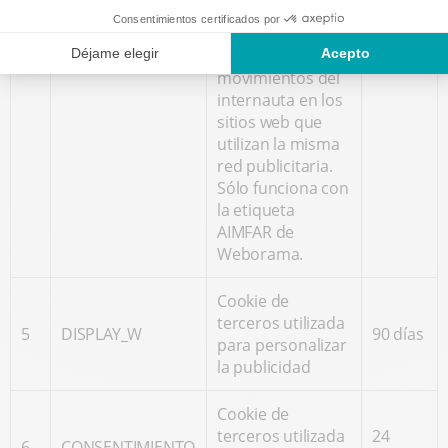
4
clientes
visualización de
días
potenciales
anuncios en
función de los
movimientos del
internauta en los
sitios web que
utilizan la misma
red publicitaria.
Sólo funciona con
la etiqueta
AIMFAR de
Weborama.
Cookie de
terceros utilizada
5
DISPLAY_W
90 días
para personalizar
la publicidad
Cookie de
terceros utilizada
24
6
CONSENTIMIENTO