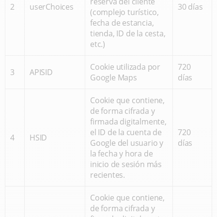
reserva del cliente
2
userChoices
30 días
(complejo turístico,
fecha de estancia,
tienda, ID de la cesta,
etc.)
Cookie utilizada por
720
3
APISID
Google Maps
días
Cookie que contiene,
de forma cifrada y
firmada digitalmente,
el ID de la cuenta de
720
4
HSID
Google del usuario y
días
la fecha y hora de
inicio de sesión más
recientes.
Cookie que contiene,
de forma cifrada y