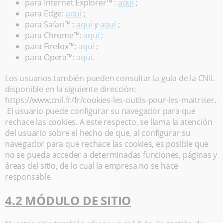
para Internet Explorer™ :
aquí
;
para Edge:
aquí
;
para Safari™ :
aquí
y
aquí
;
para Chrome™:
aquí
;
para Firefox™:
aquí
;
para Opera™:
aquí
.
Los usuarios también pueden consultar la guía de la CNIL
disponible en la siguiente dirección:
https://www.cnil.fr/fr/cookies-les-outils-pour-les-maitriser.
El usuario puede configurar su navegador para que
rechace las cookies. A este respecto, se llama la atención
del usuario sobre el hecho de que, al configurar su
navegador para que rechace las cookies, es posible que
no se pueda acceder a determinadas funciones, páginas y
áreas del sitio, de lo cual la empresa no se hace
responsable.
4.2 MÓDULO DE SITIO