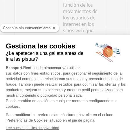
función de los
movimientos de
los usuarios de
Internet en los
sitios web que
utilizan la misma
red publicitaria.
Registra datos
sobre el
internauta, como
su dirección IP, su
posición
geográfica, los
sitios web
visitados y los
anuncios en los
que ha hecho clic,
con el fin de
Monitor de
optimizar la
360