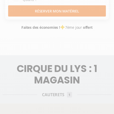
RÉSERVER MON MATÉRIEL
Faites des économies !
7ème jour
offert
LOCATION SKI
STATIONS SKI FRANCE
HAUTES PYRÉNÉES
PYRÉNÉES
CIRQUE DU LYS
CIRQUE DU LYS : 1
MAGASIN
CAUTERETS
1