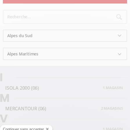
I
ISOLA 2000
(06)
1 MAGASIN
M
MERCANTOUR
(06)
2 MAGASINS
V
VALBERG
(06)
1 MAGASIN