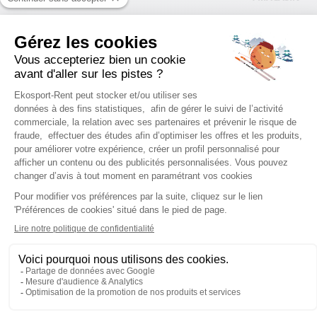
STATIONS DE SKI
Location ski Serre Chevalier
Location ski Les Menuires
Location ski Chamrousse
Location ski Les Gets
Location ski Chamonix
Location ski La Plagne
Location ski Les Orres
Location ski Morzine
Location ski La Toussuire
Location ski Cauterets
Location ski Courchevel
Location ski Peisey Vallandry
Location ski Alpe d'Huez
Location ski Auris en Oisans
Location ski Les 2 Alpes