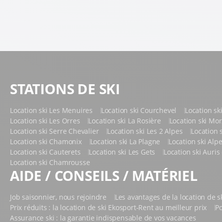
STATIONS DE SKI
Location ski Les Menuires
Location ski Courchevel
Location sk
Location ski Les Orres
Location ski La Rosière
Location ski Mo
Location ski Serre Chevalier
Location ski Les 2 Alpes
Location 
Location ski Chamonix
Location ski La Plagne
Location ski Alp
Location ski Cauterets
Location ski Les Gets
Location ski Auri
Location ski Chamrousse
AIDE / CONSEILS / MATÉRIEL
Job saisonnier, nous rejoindre
Les avantages de la location de s
Prix réduits : la location de ski Ekosport-Rent au meilleur prix
Po
Assurance ski : la garantie indispensable de vos vacances