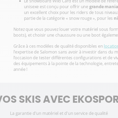
Le snowboard Wild Card est un modèle de réfé
unisexe est conçu pour offrir une
grande maniab
un excellent choix pour les riders de tous niveau
partie de la catégorie « snow rouge », pour les
n
Notez que vous pouvez louer votre matériel sous for
boots), et choisir une chaussure ou une boot égale
Grâce à ces modèles de qualité disponibles en
locatio
l'expertise de Salomon sans avoir à investir dans du ma
l’occasion de tester différentes configurations et de v
des équipements à la pointe de la technologie, entr
année !
VOS SKIS AVEC EKOSPO
La garantie d'un matériel et d'un service de qualité