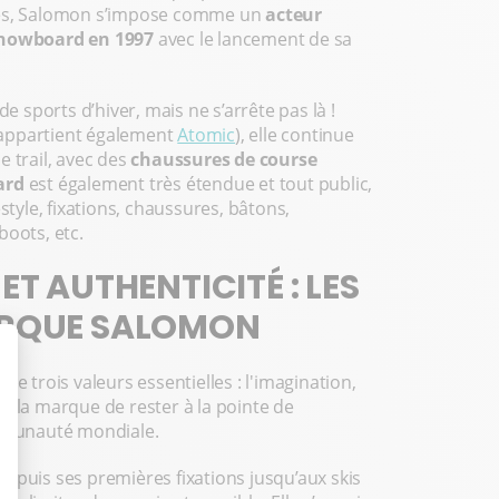
es, Salomon s’impose comme un
acteur
nowboard en 1997
avec le lancement de sa
e sports d’hiver, mais ne s’arrête pas là !
 appartient également
Atomic
), elle continue
 trail, avec des
chaussures de course
ard
est également très étendue et tout public,
eestyle, fixations, chaussures, bâtons,
boots, etc.
ET AUTHENTICITÉ : LES
ARQUE SALOMON
e trois valeurs essentielles : l'imagination,
s à la marque de rester à la pointe de
ommunauté mondiale.
epuis ses premières fixations jusqu’aux skis