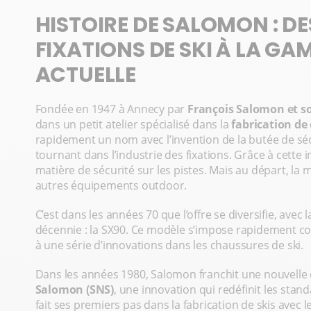
HISTOIRE DE SALOMON : DE
FIXATIONS DE SKI À LA G
ACTUELLE
Fondée en 1947 à Annecy par
François Salomon et so
dans un petit atelier spécialisé dans la
fabrication de
rapidement un nom avec l’invention de la butée de sé
tournant dans l’industrie des fixations. Grâce à cette
matière de sécurité sur les pistes. Mais au départ, la
autres équipements outdoor.
C’est dans les années 70 que l’offre se diversifie, avec 
décennie : la SX90. Ce modèle s’impose rapidement c
à une série d’innovations dans les chaussures de ski.
Dans les années 1980, Salomon franchit une nouvelle 
Salomon (SNS)
, une innovation qui redéfinit les sta
fait ses premiers pas dans la fabrication de skis ave