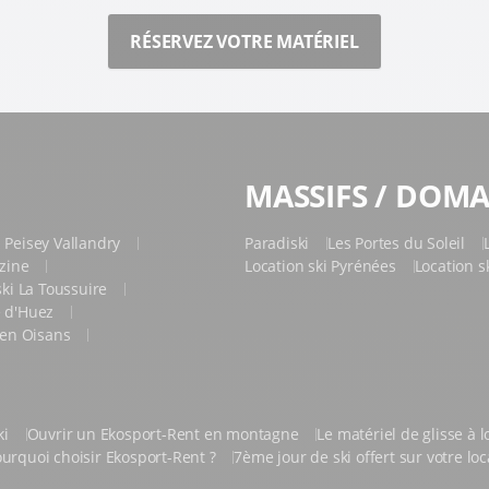
RÉSERVEZ VOTRE MATÉRIEL
MASSIFS / DOMA
i Peisey Vallandry
Paradiski
Les Portes du Soleil
rzine
Location ski Pyrénées
Location s
ski La Toussuire
e d'Huez
s en Oisans
ki
Ouvrir un Ekosport-Rent en montagne
Le matériel de glisse à 
urquoi choisir Ekosport-Rent ?
7ème jour de ski offert sur votre lo