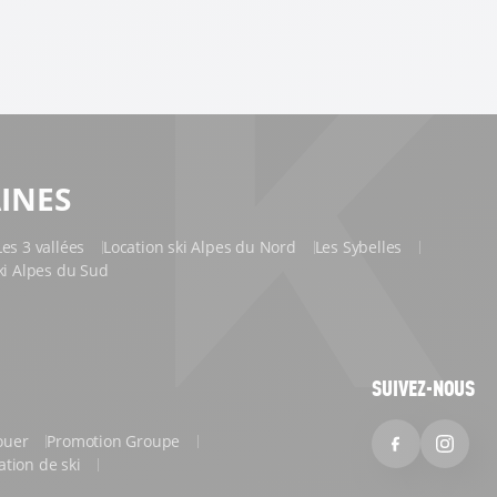
INES
Les 3 vallées
Location ski Alpes du Nord
Les Sybelles
ki Alpes du Sud
SUIVEZ-NOUS
louer
Promotion Groupe
Facebook
Inst
cation de ski