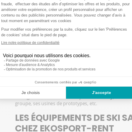
modernes, la marque a toujours cherché à repousser les
sur une équipe de concepteurs et d'ingénieurs const
pour
améliorer l’expérience des sportifs
. Chaque pro
performance
s, que ce soit sur les pistes de ski alpi
En matière de durabilité, Salomon s’engage activemen
marque a mis en place des processus de fabrication p
notamment avec le lancement en 2021 de l'Advanced S
à la production de chaussures écologiques. En outre,
durables
et travaille à réduire l’impact environnement
domaine du ski, intrinsèquement lié à mère Nature. L
en France, mais
les usines restent en Europe
(Autrich
Enfin, l'authenticité est une valeur centrale pour Salo
marque reste attachée à ses
racines alpines
tout en 
Le siège se trouve en effet toujours à
Annecy
, où son
groupe, ses usines de prototypes, etc.
LES ÉQUIPEMENTS DE SKI 
CHEZ EKOSPORT-RENT