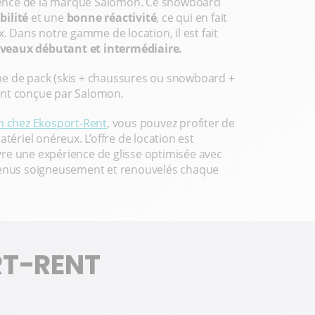
rence de la marque Salomon. Ce snowboard
ilité
et une
bonne réactivité
, ce qui en fait
x. Dans notre gamme de location, il est fait
iveaux débutant et intermédiaire.
me de pack (skis + chaussures ou snowboard +
ment conçue par Salomon.
n chez Ekosport-Rent
, vous pouvez profiter de
tériel onéreux. L’offre de location est
ivre une expérience de glisse optimisée avec
etenus soigneusement et renouvelés chaque
RT-RENT