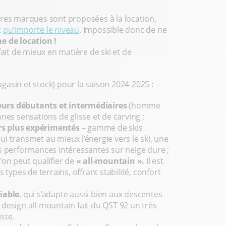
ures marques sont proposées à la location,
t
qu’importe le niveau
. Impossible donc de ne
 de location !
fait de mieux en matière de ski et de
gasin et stock) pour la saison 2024-2025 :
eurs débutants et intermédiaires
(homme
nes sensations de glisse et de carving ;
rs plus expérimentés
– gamme de skis
i transmet au mieux l’énergie vers le ski, une
es performances intéressantes sur neige dure ;
’on peut qualifier de
« all-mountain ».
Il est
 types de terrains, offrant stabilité, confort
iable
, qui s’adapte aussi bien aux descentes
design all-mountain fait du QST 92 un très
ste.