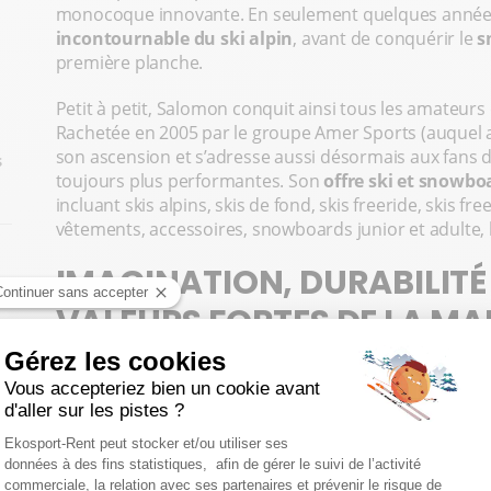
monocoque innovante. En seulement quelques anné
incontournable du ski alpin
, avant de conquérir le
s
première planche.
Petit à petit, Salomon conquit ainsi tous les amateurs d
Rachetée en 2005 par le groupe Amer Sports (auquel
son ascension et s’adresse aussi désormais aux fans de
s
toujours plus performantes. Son
offre ski et snowbo
incluant skis alpins, skis de fond, skis freeride, skis fr
vêtements, accessoires, snowboards junior et adulte, 
IMAGINATION, DURABILITÉ 
VALEURS FORTES DE LA M
Depuis ses débuts, Salomon a bâti son identité autour d
la durabilité et l'authenticité. Ces principes ont permi
l’innovation tout en respectant les attentes de sa c
L’imagination est au cœur de l’approche de Salomon. D