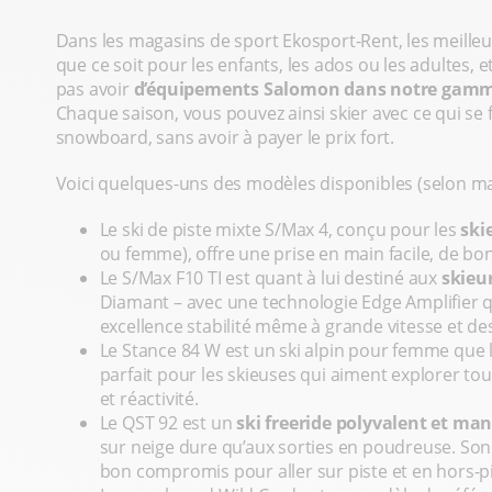
Dans les magasins de sport Ekosport-Rent, les meille
que ce soit pour les enfants, les ados ou les adultes, e
pas avoir
d’équipements Salomon dans notre gamme
Chaque saison, vous pouvez ainsi skier avec ce qui se 
snowboard, sans avoir à payer le prix fort.
Voici quelques-uns des modèles disponibles (selon ma
Le ski de piste mixte S/Max 4, conçu pour les
ski
ou femme), offre une prise en main facile, de bon
Le S/Max F10 TI est quant à lui destiné aux
skieu
Diamant – avec une technologie Edge Amplifier qu
excellence stabilité même à grande vitesse et d
Le Stance 84 W est un ski alpin pour femme que l
parfait pour les skieuses qui aiment explorer tous
et réactivité.
Le QST 92 est un
ski freeride polyvalent et man
sur neige dure qu’aux sorties en poudreuse. Son 
bon compromis pour aller sur piste et en hors-pi