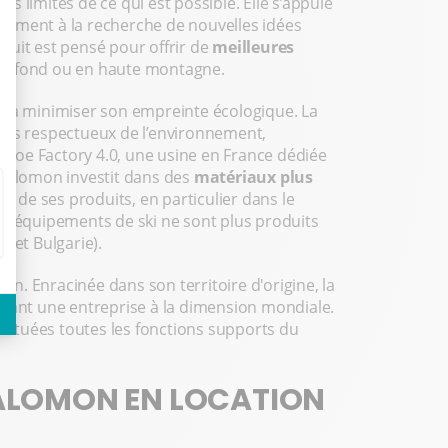
 limites de ce qui est possible. Elle s’appuie
amment à la recherche de nouvelles idées
duit est pensé pour offrir de
meilleures
n, de fond ou en haute montagne.
t à minimiser son empreinte écologique. La
lus respectueux de l’environnement,
hoe Factory 4.0, une usine en France dédiée
 Salomon investit dans des
matériaux plus
al de ses produits, en particulier dans le
es équipements de ski ne sont plus produits
e et Bulgarie).
mon. Enracinée dans son territoire d'origine, la
étant une entreprise à la dimension mondiale.
t situées toutes les fonctions supports du
SALOMON EN LOCATION