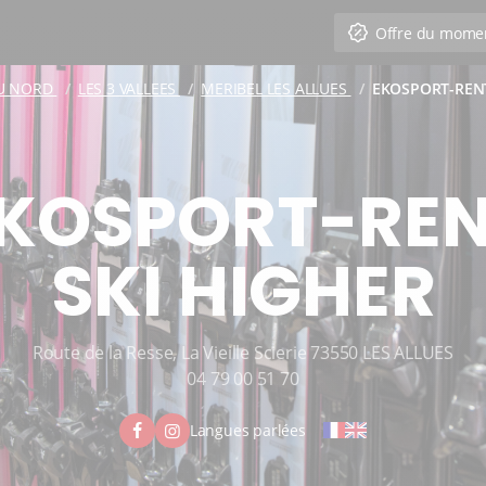
Offre du mome
DU NORD
LES 3 VALLEES
MERIBEL LES ALLUES
EKOSPORT-RENT
KOSPORT-RE
SKI HIGHER
Route de la Resse, La Vieille Scierie 73550 LES ALLUES
04 79 00 51 70
Langues parlées