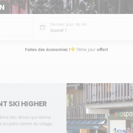
IN
Dernier jour de ski
Faites des économies !
7ème jour
offert
T SKI HIGHER
abine des Allues qui donne
 en plein centre du village,