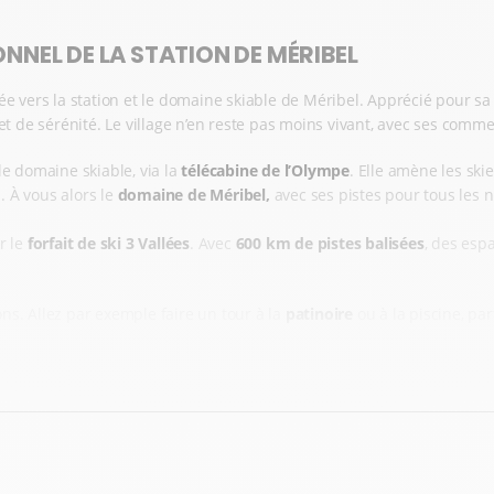
IONNEL DE LA STATION DE MÉRIBEL
rée vers la station et le domaine skiable de Méribel. Apprécié pour s
t de sérénité. Le village n’en reste pas moins vivant, avec ses comme
e domaine skiable, via la
télécabine de l’Olympe
. Elle amène les ski
 À vous alors le
domaine de Méribel,
avec ses pistes pour tous les n
r le
forfait de ski 3 Vallées
. Avec
600 km de pistes balisées
, des esp
s. Allez par exemple faire un tour à la
patinoire
ou à la piscine, pa
 À MÉRIBEL CHEZ EKOSPORT-RENT SKI HIGHE
s’amuser avec les enfants ? D’un modèle de ski adapté au hors-piste ?