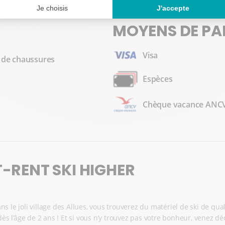
MOYENS DE PA
Visa
 de chaussures
Espèces
Chèque vacance ANC
-RENT SKI HIGHER
ns le joli village des Allues, vous trouverez du matériel de ski de qu
dès l’âge de 2 ans ! Et si vous n’y trouvez pas votre bonheur, venez 