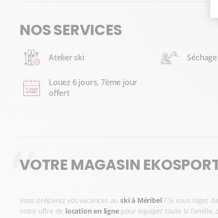
NOS SERVICES
Atelier ski
Séchage
Louez 6 jours, 7ème jour
offert
VOTRE MAGASIN EKOSPORT
Vous préparez vos vacances au
ski à Méribel
? Si vous logez da
notre offre de
location en ligne
pour équiper toute la famille, 