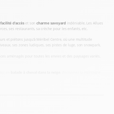
a
facilité d’accès
et son
charme savoyard
indéniable, Les Allues
rces, ses restaurants, sa crèche pour les enfants, etc.
eurs et piétons jusqu’à Méribel Centre, où une multitude
iveaux, ses zones ludiques, ses pistes de luge, son snowpark,
aces aménagés pour toutes les envies et des paysages variés,
rtez en
balade à cheval dans la neige
, découvrez la montagne
R
 Nous avons tout cela, et plus encore, dans notre
magasin