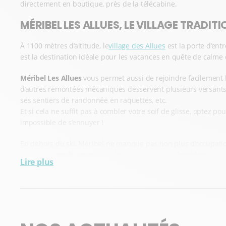
directement en boutique, près de la télécabine.
MÉRIBEL LES ALLUES, LE VILLAGE TRADIT
À 1100 mètres d’altitude, le
village des Allues
est la porte d’ent
est la destination idéale pour les vacances en quête de calme e
Méribel Les Allues
vous permet aussi de rejoindre facilement l
d’autres remontées mécaniques desservent plusieurs versants.
ses sentiers de randonnée en raquettes, etc.
Et si cela ne suffit pas à combler votre soif de glisse, optez pou
impossible de s’ennuyer !
En dehors du ski, Méribel ne manque pas non plus d’occupation
lors d’une
rando en motoneige
, initiez-vous au
biathlon
, etc.
Lire plus
TROUVEZ VOTRE MATÉRIEL DE LOCATION
Besoin d’une paire de skis et de chaussures ? D’une luge pour 
Ekosport-Rent Ski Higher !
NOUVEAUTÉS DANS LES