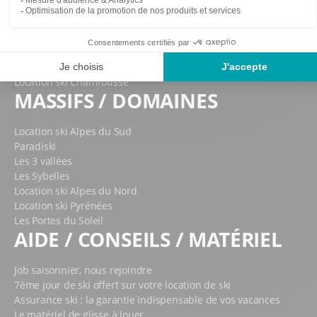
Location ski Peisey Vallandry
Location ski Chamonix
Location ski Morzine
Location ski Alpe d'Huez
Location ski Les Gets
Location ski Chamrousse
MASSIFS / DOMAINES
Location ski Alpes du Sud
Paradiski
Les 3 vallées
Les Sybelles
Location ski Alpes du Nord
Location ski Pyrénées
Les Portes du Soleil
AIDE / CONSEILS / MATÉRIEL
Job saisonnier, nous rejoindre
7ème jour de ski offert sur votre location de ski
Assurance ski : la garantie indispensable de vos vacances
Le matériel de glisse à louer