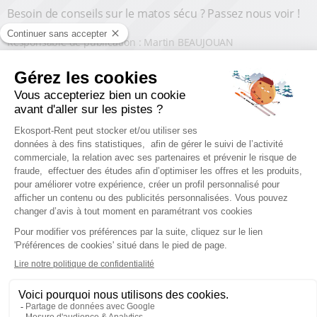
Besoin de conseils sur le matos sécu ? Passez nous voir !
Responsable de publication : Martin BEAUJOUAN
STATIONS DE SKI
Location ski Les Orres
Location ski La Rosière
Location ski La Plagne
Location ski Les 2 Alpes
Location ski Auris en Oisans
Location ski Serre Chevalier
Location ski Courchevel
Location ski Les Menuires
Location ski Cauterets
Location ski La Toussuire