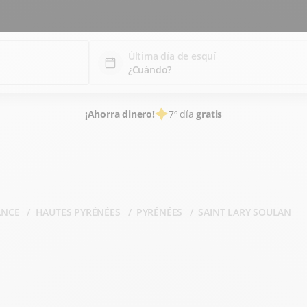
Última día de esquí
¡Ahorra dinero!
7º día
gratis
RANCE
HAUTES PYRÉNÉES
PYRÉNÉES
SAINT LARY SOULAN