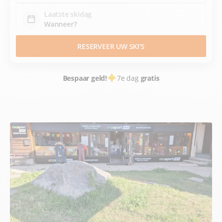
Laatste skidag
RESERVEER UW SKI'S
Bespaar geld!
7e dag
gratis