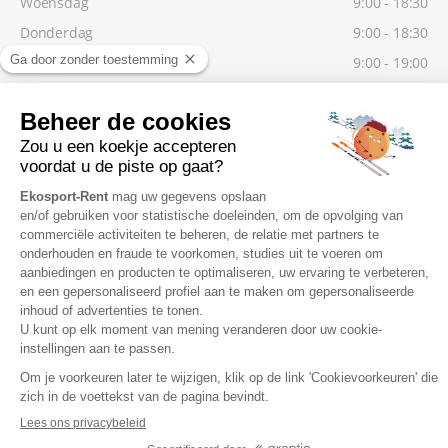
Woensdag
9:00 - 18:30
Donderdag
9:00 - 18:30
Vrijdag
9:00 - 19:00
Laagseizoen
Indien gewenst, kunt u uw materiaal vanaf 16:30 uur afhalen, de
dag vóór uw 1ste skidag.
Zaterdag
8:30 - 19:00
Zondag
8:30 - 18:30
Maandag
8:30 - 18:30
Dinsdag
8:30 - 18:30
Woensdag
8:30 - 18:30
Donderdag
8:30 - 18:30
Vrijdag
8:30 - 19:00