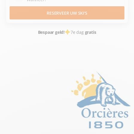
RESERVEER UW SKI'S
Bespaar geld!
7e dag
gratis
SKIVERHUUR
WINTERSPORTPLAATSEN FRANCE
HAUTES ALPES
ALPES DU SUD
ORCIERES MERLETTE