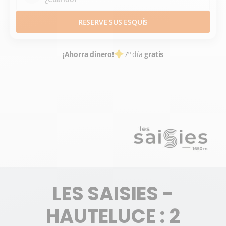
RESERVE SUS ESQUÍS
¡Ahorra dinero!
7º día
gratis
ALQUILER DE ESQUÍS
ESTACIONES DE ESQUÍ FRANCE
SAVOIE
ALPES DU NORD
ESPACE DIAMANT
LES SAISIES - HAUTELUCE
LES SAISIES -
HAUTELUCE : 2