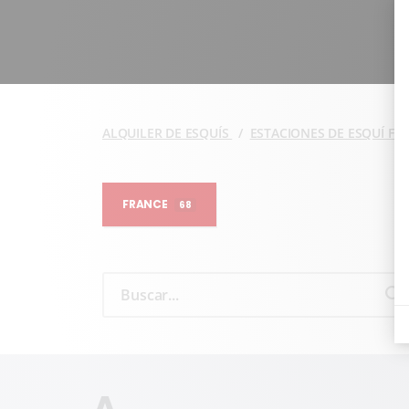
ALQUILER DE ESQUÍS
ESTACIONES DE ESQUÍ F
FRANCE
68
A