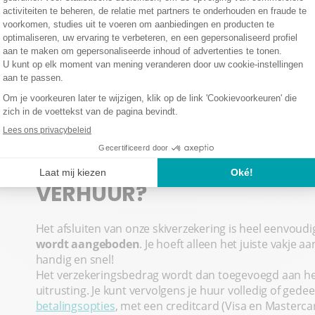
Annulering van het verblijf:
de annuleringskost
eerste dag van de huurperiode.
Verkorting van het verblijf
: als je je verblijf 
uitsluitingen van het contract vallen), vergoedt
niet-genoten diensten (pro rata).
Met deze dekking ben je verzekerd tegen de belangrijk
skireservering. Voor alle details over wat gedekt is, de
vergoedingsbedragen en de eigen risico's kun je het
v
HOE SLUIT JE DE VERZEKERI
VERHUUR?
Het afsluiten van onze skiverzekering is heel eenvoud
wordt aangeboden
. Je hoeft alleen het juiste vakje 
handig en snel!
Het verzekeringsbedrag wordt dan toegevoegd aan het
uitrusting. Je kunt vervolgens je huur volledig of gedee
betalingsopties
, met een creditcard (Visa en Masterc