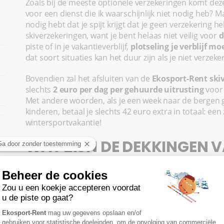
Zoals bij de meeste optionele verzekeringen komt dez
voor een dienst die ik waarschijnlijk niet nodig heb? 
nodig hebt dat je spijt krijgt dat je geen verzekering h
skiverzekeringen, want je bent helaas niet veilig voor
d
piste of in je vakantieverblijf,
plotseling je verblijf m
dat soort situaties kan het duur zijn als je niet verzek
Bovendien zal het afsluiten van de
Ekosport-Rent ski
slechts
2 euro per dag per gehuurde uitrusting
voor 
Met andere woorden, als je een week naar de bergen 
kinderen, betaal je slechts 42 euro extra in totaal: ee
wintersportvakantie!
WAT ZIJN DE DEKKINGEN 
RENT SKIVERZEKERING?
Voordat je de verzekering afsluit, wil je waarschijnlijk
zijn onderverdeeld in 3 categorieën:
Diefstal en schade aan de uitrusting
, waarbij 