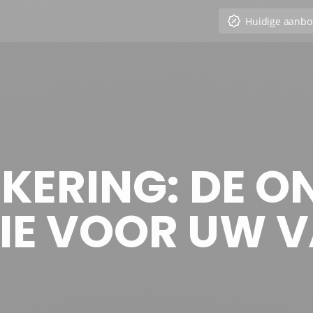
Huidige aanbo
EKERING: DE O
IE VOOR UW V