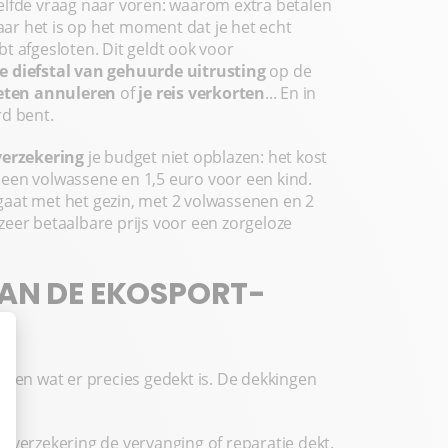
elfde vraag naar voren: waarom extra betalen
Maar het is op het moment dat je het echt
ebt afgesloten. Dit geldt ook voor
e diefstal van gehuurde uitrusting
op de
oeten annuleren
of
je reis verkorten
... En in
erd bent.
verzekering
je budget niet opblazen: het kost
een volwassene en 1,5 euro voor een kind.
gaat met het gezin, met 2 volwassenen en 2
n zeer betaalbare prijs voor een zorgeloze
VAN DE EKOSPORT-
 weten wat er precies gedekt is. De dekkingen
de verzekering de vervanging of reparatie dekt.