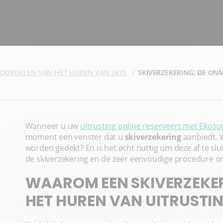
VOORDELEN VAN HET HUREN VAN SKI'S
SKIVERZEKERING: DE ON
Wanneer u uw
uitrusting online reserveert met Ekosp
moment een venster dat u
skiverzekering
aanbiedt. W
worden gedekt? En is het echt nuttig om deze af te slui
de skiverzekering en de zeer eenvoudige procedure o
WAAROM EEN SKIVERZEKER
HET HUREN VAN UITRUSTI