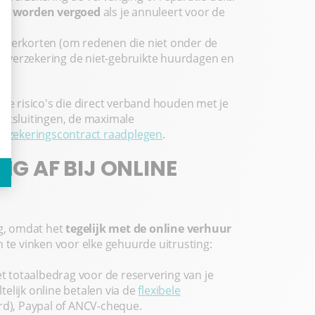
en worden vergoed
als je annuleert voor de
moet verkorten (om redenen die niet onder de
 de verzekering de niet-gebruikte huurdagen en
ste risico's die direct verband houden met je
 uitsluitingen, de maximale
erzekeringscontract raadplegen
.
NG AF BIJ ONLINE
ig, omdat het
tegelijk met de online verhuur
aan te vinken voor elke gehuurde uitrusting:
 totaalbedrag voor de reservering van je
ltelijk online betalen via de
flexibele
ard), Paypal of ANCV-cheque.