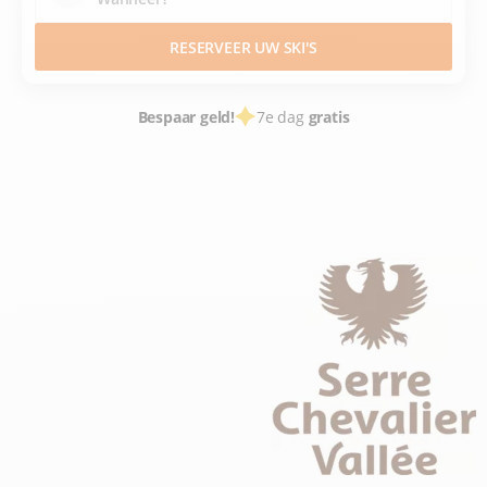
RESERVEER UW SKI'S
Bespaar geld!
7e dag
gratis
SKIVERHUUR
WINTERSPORTPLAATSEN FRANCE
HAUTES ALPES
ALPES DU SUD
BRIANCON SERRE CHEVALIER