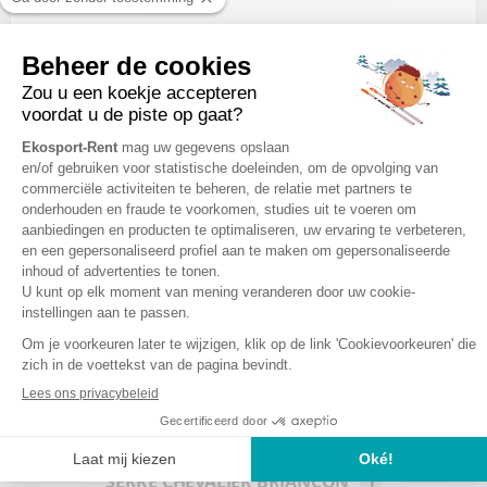
Place de l'Aravet
05240 LA-SALLE-LES-ALPES
Gesproken talen
+ DETAILS & BOOKING
OPENINGSTIJDEN FEESTDAGEN
Zaterdag
8:30 - 18:30
Zondag
8:30 - 18:30
Maandag
8:30 - 18:30
Dinsdag
8:30 - 18:30
Woensdag
8:30 - 18:30
Donderdag
8:30 - 18:30
Vrijdag
8:30 - 18:30
SERRE CHEVALIER BRIANCON
1