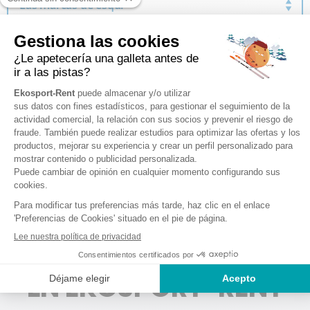
Las marcas de esquí
Descubre las mejores marcas de esquí disponibles para
alquilar en nuestras tiendas Ekosport-Rent
Rossignol
Dynastar
Salomon
Atomic
Volkl
Nordica
Blizzard
...
ALQUILE SUS ESQUÍS
EN EKOSPORT-RENT