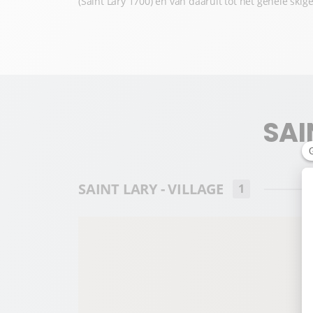
(Saint Lary 1700) en van daaruit tot het gehele ski
SAI
SAINT LARY - VILLAGE
1