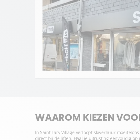
WAAROM KIEZEN VOOR 
In Saint Lary Village verloopt skiverhuur moeiteloo
direct bij de liften. Haal je uitrusting eenvoudig o