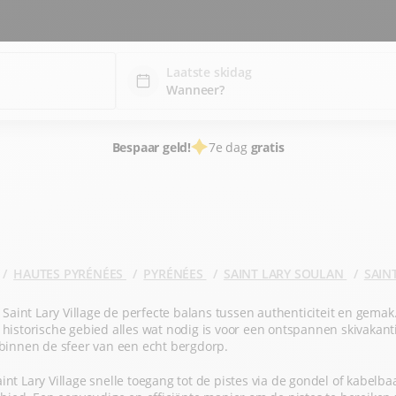
Laatste skidag
Bespaar geld!
7e dag
gratis
HAUTES PYRÉNÉES
PYRÉNÉES
SAINT LARY SOULAN
SAINT
aint Lary Village de perfecte balans tussen authenticiteit en gemak
 historische gebied alles wat nodig is voor een ontspannen skivakanti
l binnen de sfeer van een echt bergdorp.
nt Lary Village snelle toegang tot de pistes via de gondel of kabelba