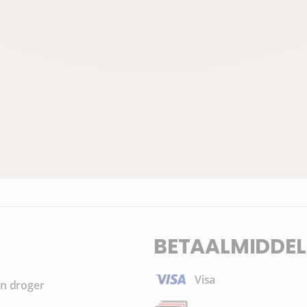
BETAALMIDDEL
Visa
n droger