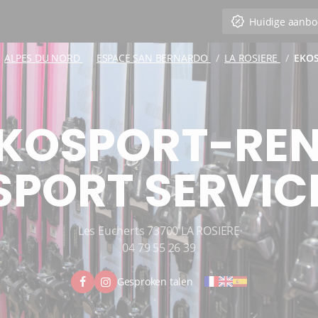
Huidige aanbo
ALPES DU NORD
ESPACE SAN BERNARDO
LA ROSIERE
EKOS
KOSPORT-RE
SPORT SERVIC
Les Eucherts 73700 LA ROSIERE
04 79 55 26 39
Gesproken talen