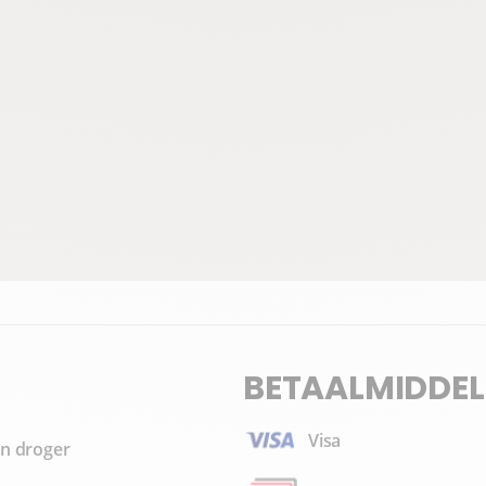
BETAALMIDDEL
Visa
n droger