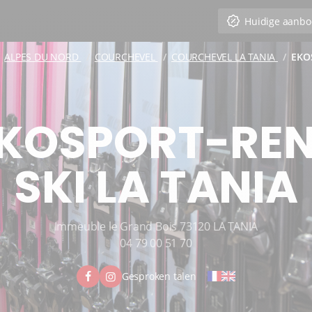
Huidige aanbo
ALPES DU NORD
COURCHEVEL
COURCHEVEL LA TANIA
EKO
KOSPORT-RE
SKI LA TANIA
Immeuble le Grand Bois 73120 LA TANIA
04 79 00 51 70
Gesproken talen