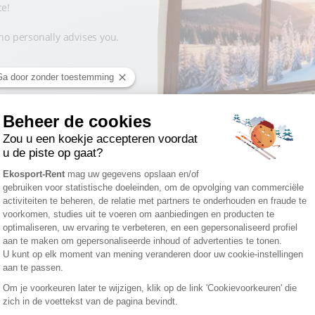
ce!
o personally advises you.
iddelen
VIND ONS