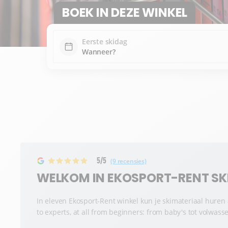
BOEK IN DEZE WINKEL
Eerste skidag
5/5
(9 recensies)
WELKOM IN EKOSPORT-RENT SKI
In eleven Ekosport-Rent winkel kun je skimateriaal huren a
to experts, at all from beginners: from baby's tot volwass