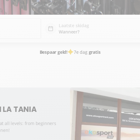
Laatste skidag
Bespaar geld!
7e dag
gratis
 LA TANIA
t all levels: from beginners
enen!