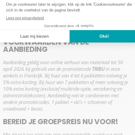
Kies je skigebied en je verblijfsdata.
Reserveer minimaal 4 ski- of snowboardpakketten
op onze website.
Voeg de promotiecode
TRIBU
toe in je winkelmandje
om de korting te activeren.
VOORWAARDEN VAN DE
AANBIEDING
Aanbieding geldig voor online verhuur van materiaal tot 30
april 2026 bij gebruik van de promotiecode
TRIBU
in onze
winkels in Frankrijk. Bij huur van 4 tot 6 pakketten ontvang je
5% extra korting. Bij huur van 7 pakketten of meer ontvang je
10% extra korting (exclusief multiride-optie, verzekering en
administratiekosten). Aanbieding niet te combineren met
andere promotiecodes. 1 pakket = ski’s + schoenen of
snowboard + boots.
BEREID JE GROEPSREIS NU VOOR!
Mis deze kans niet om een onvergetelijk avontuur met