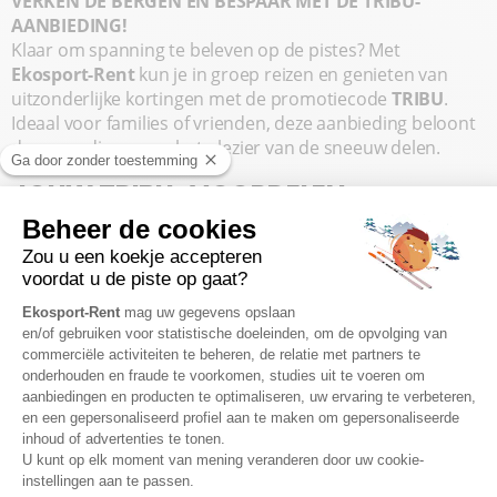
VERKEN DE BERGEN EN BESPAAR MET DE TRIBU-
AANBIEDING!
Klaar om spanning te beleven op de pistes? Met
Ekosport-Rent
kun je in groep reizen en genieten van
uitzonderlijke kortingen met de promotiecode
TRIBU
.
Ideaal voor families of vrienden, deze aanbieding beloont
degenen die samen het plezier van de sneeuw delen.
JOUW TRIBU-VOORDELEN:
5 % korting
* bij huur van minimaal 4 ski- of
snowboardpakketten.
10 % korting
* bij huur van minimaal 7 pakketten.
Om van deze aanbieding te profiteren, hoef je alleen maar
je materiaal online te reserveren en de promotiecode
TRIBU
in te voeren voordat je je bestelling bevestigt. Het
is eenvoudig, snel en voordelig!
HOE PROFITEER JE?